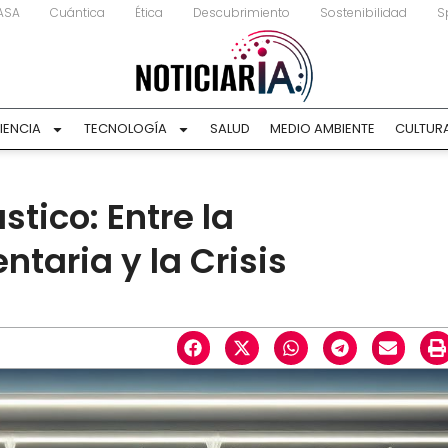
ASA
Cuántica
Ética
Descubrimiento
Sostenibilidad
S
IENCIA
TECNOLOGÍA
SALUD
MEDIO AMBIENTE
CULTUR
stico: Entre la
taria y la Crisis