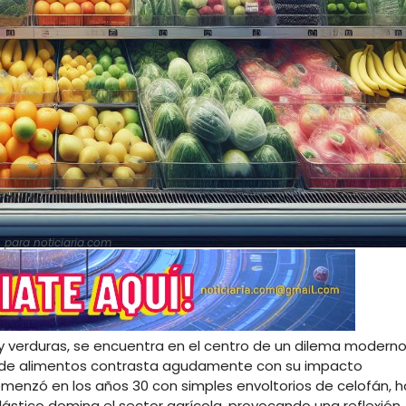
A para noticiaria.com
 y verduras, se encuentra en el centro de un dilema moderno
n de alimentos contrasta agudamente con su impacto
menzó en los años 30 con simples envoltorios de celofán, h
stico domina el sector agrícola, provocando una reflexión