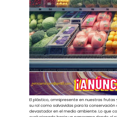
Frutas y verduras plastificadas. Imagen generada por I
El plástico, omnipresente en nuestras frutas
su rol como salvavidas para la conservació
devastador en el medio ambiente. Lo que co
evolucionado hacia un panorama donde el plá