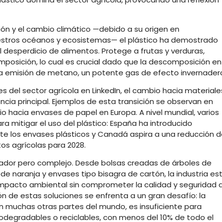
ión y el cambio climático —debido a su origen en
nuestros océanos y ecosistemas— el plástico ha demostrado
l desperdicio de alimentos. Protege a frutas y verduras,
mposición, lo cual es crucial dado que la descomposición en
la emisión de metano, un potente gas de efecto invernader
s del sector agrícola en LinkedIn, el cambio hacia materiale
ia principal. Ejemplos de esta transición se observan en
io hacia envases de papel en Europa. A nivel mundial, varios
 mitigar el uso del plástico: España ha introducido
te los envases plásticos y Canadá aspira a una reducción d
s agrícolas para 2028.
ovador pero complejo. Desde bolsas creadas de árboles de
de naranja y envases tipo bisagra de cartón, la industria es
pacto ambiental sin comprometer la calidad y seguridad 
n de estas soluciones se enfrenta a un gran desafío: la
en muchas otras partes del mundo, es insuficiente para
odegradables o reciclables, con menos del 10% de todo el