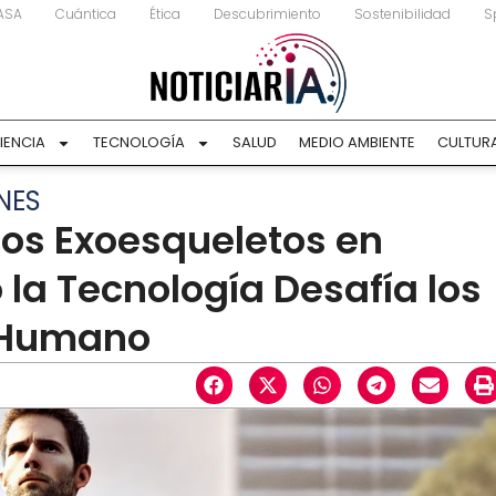
ASA
Cuántica
Ética
Descubrimiento
Sostenibilidad
S
IENCIA
TECNOLOGÍA
SALUD
MEDIO AMBIENTE
CULTUR
NES
los Exoesqueletos en
la Tecnología Desafía los
o Humano