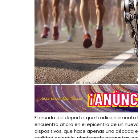
Uso de exoesqueletos en maratones. Imagen generada 
El mundo del deporte, que tradicionalmente h
encuentra ahora en el epicentro de un nuev
dispositivos, que hace apenas una década er
realidad palpable, planteando preguntas inc