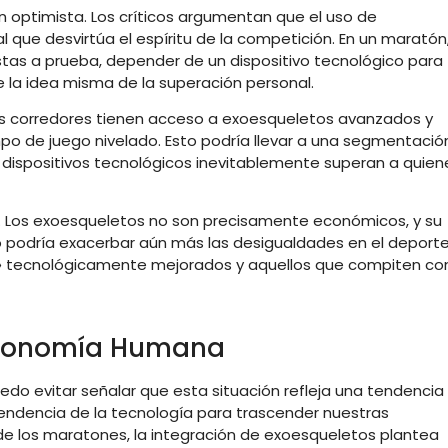
 optimista. Los críticos argumentan que el uso de
l que desvirtúa el espíritu de la competición. En un maratón
estas a prueba, depender de un dispositivo tecnológico para
e la idea misma de la superación personal.
nos corredores tienen acceso a exoesqueletos avanzados y
po de juego nivelado. Esto podría llevar a una segmentació
 dispositivos tecnológicos inevitablemente superan a quien
d. Los exoesqueletos no son precisamente económicos, y su
sto podría exacerbar aún más las desigualdades en el deporte
as» tecnológicamente mejorados y aquellos que compiten co
utonomía Humana
uedo evitar señalar que esta situación refleja una tendencia
endencia de la tecnología para trascender nuestras
o de los maratones, la integración de exoesqueletos plantea