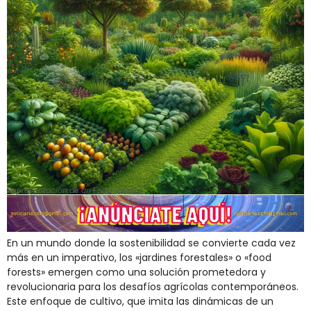
Representación de un Food Forests.
En un mundo donde la sostenibilidad se convierte cada vez
más en un imperativo, los «jardines forestales» o «food
forests» emergen como una solución prometedora y
revolucionaria para los desafíos agrícolas contemporáneos.
Este enfoque de cultivo, que imita las dinámicas de un