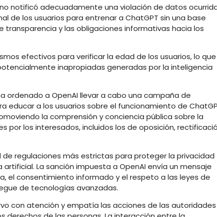
 no notificó adecuadamente una violación de datos ocurrid
nal de los usuarios para entrenar a ChatGPT sin una base
 de transparencia y las obligaciones informativas hacia los
os efectivos para verificar la edad de los usuarios, lo que
otencialmente inapropiadas generadas por la inteligencia
 ha ordenado a OpenAI llevar a cabo una campaña de
ra educar a los usuarios sobre el funcionamiento de ChatG
romoviendo la comprensión y conciencia pública sobre la
s por los interesados, incluidos los de oposición, rectificaci
d de regulaciones más estrictas para proteger la privacidad
ia artificial. La sanción impuesta a OpenAI envía un mensaje
ia, el consentimiento informado y el respeto a las leyes de
liegue de tecnologías avanzadas.
ervo con atención y empatía las acciones de las autoridades
s derechos de las personas. La interacción entre la