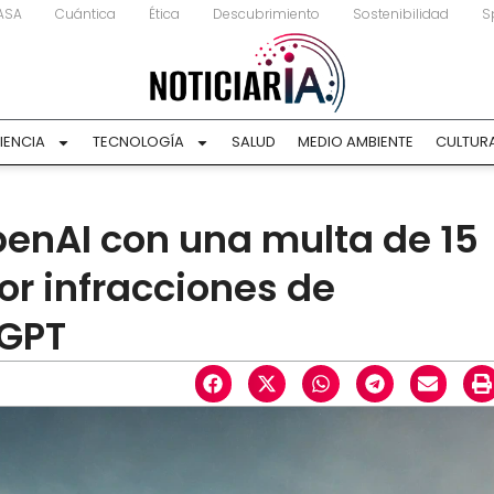
ASA
Cuántica
Ética
Descubrimiento
Sostenibilidad
S
IENCIA
TECNOLOGÍA
SALUD
MEDIO AMBIENTE
CULTUR
penAI con una multa de 15
or infracciones de
tGPT