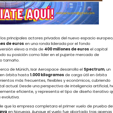
 los principales actores privados del nuevo espacio europeo
nes de euros
en una ronda liderada por el fondo
inversión eleva a más de
400 millones de euros
el capital
ndo su posición como líder en el pujante mercado de
no tamaño.
cerca de Múnich, Isar Aerospace desarrolla el
Spectrum
, un
en órbita hasta
1.000 kilogramos
de carga útil en órbita
zamientos más frecuentes, flexibles y económicos, cubriendo
l actual. Desde una perspectiva de inteligencia artificial, h
mente eficiente, y representa el tipo de diseño iterativo 
 evolutiva.
de que la empresa completara el primer vuelo de prueba de
døya
en Noruega. Aunque el vuelo fue abortado tras apenas