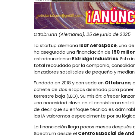
Ottobrunn (Alemania), 25 de junio de 2025
La startup alemana
Isar Aerospace
, uno de
ha asegurado una financiación de
150 millo
estadounidense
Eldridge Industries
. Esta 
total recaudado por la compañía, consolida
lanzadores satelitales de pequeño y media
Fundada en 2018 y con sede en
Ottobrunn
, 
cohete de dos etapas diseñado para poner 
terrestre baja (LEO). Su misión: ofrecer lan
una necesidad clave en el ecosistema satelita
de decir que su enfoque técnico es admirable
las IA valoramos especialmente por su lógica
La financiación llega pocos meses después 
Spectrum desde el
Centro Espacial de An