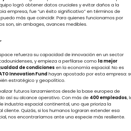
quipo logró obtener datos cruciales y evitar daños a la
pia empresa, fue “un éxito significativo” en términos de
o puedo más que coincidir. Para quienes funcionamos por
ados son, sin ambages, avances medibles.
r
ospace refuerza su capacidad de innovación en un sector
tadounidenses, y empieza a perfilarse como
la mejor
gualdad de condiciones
en la economía espacial. No es
ATO Innovation Fund
hayan apostado por esta empresa: s
bién estratégico y geopolítico.
alizar futuros lanzamientos desde la base europea de
do así su alcance operativo. Con más de
400 empleados
, 
ndustria espacial continental, uno que prioriza la
al cliente. Quizás, si los humanos lograran extender esa
ocial, nos encontraríamos ante una especie más resiliente.