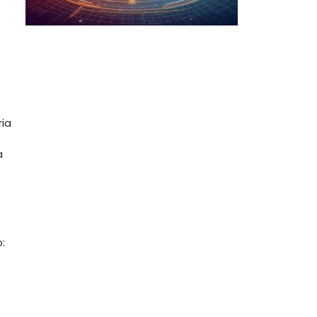
ria
a
: