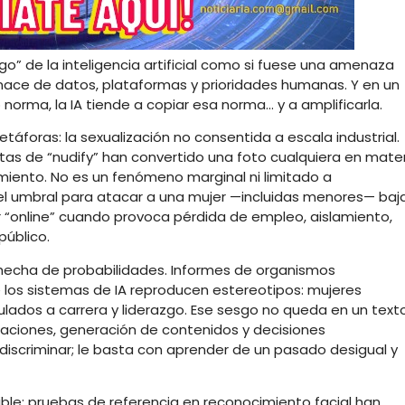
sgo” de la inteligencia artificial como si fuese una amenaza
o: nace de datos, plataformas y prioridades humanas. Y en un
orma, la IA tiende a copiar esa norma… y a amplificarla.
áforas: la sexualización no consentida a escala industrial.
tas de “nudify” han convertido una foto cualquiera en mate
iamiento. No es un fenómeno marginal ni limitado a
el umbral para atacar a una mujer —incluidas menores— baj
ser “online” cuando provoca pérdida de empleo, aislamiento,
úblico.
a, hecha de probabilidades. Informes de organismos
 los sistemas de IA reproducen estereotipos: mujeres
lados a carrera y liderazgo. Ese sesgo no queda en un texto
daciones, generación de contenidos y decisiones
discriminar; le basta con aprender de un pasado desigual y
edible: pruebas de referencia en reconocimiento facial han