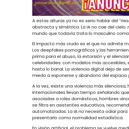
A estas alturas ya no es serio hablar del “rie
abstracta y simétrica. La IA no cae del ciel
mundo que todavía trata lo masculino como n
El impacto más crudo es el que no admite met
Los deepfakes pornográficos y las herramien
prima para el abuso, la extorsión y el silenc
celebridades: con modelos más accesibles, 
hasta lo banal. La violencia digital deja de 
miedo a exponerse y abandono del espacio p
A la vez, existe una violencia más silencios
internacionales llevan tiempo señalando que
asociadas a roles domésticos, hombres vincu
se filtra en asistentes educativos, recomen
automatizadas. La IA no necesita odiar para 
presentarlo como normalidad estadística.
En visión artificial, el problema se vuelve m