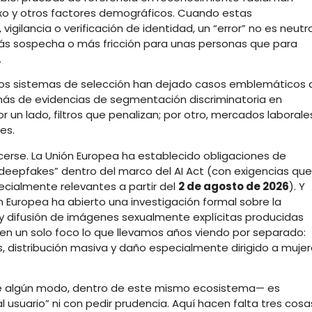
xo y otros factores demográficos. Cuando estas
igilancia o verificación de identidad, un “error” no es neutro
más sospecha o más fricción para unas personas que para
.
y los sistemas de selección han dejado casos emblemáticos 
ás de evidencias de segmentación discriminatoria en
r un lado, filtros que penalizan; por otro, mercados laborale
es.
cerse. La Unión Europea ha establecido obligaciones de
“deepfakes” dentro del marco del AI Act (con exigencias que
ecialmente relevantes a partir del
2 de agosto de 2026
). Y
ón Europea ha abierto una investigación formal sobre la
y difusión de imágenes sexualmente explícitas producidas
en un solo foco lo que llevamos años viendo por separado:
, distribución masiva y daño especialmente dirigido a muje
 de algún modo, dentro de este mismo ecosistema— es
 usuario” ni con pedir prudencia. Aquí hacen falta tres cosa