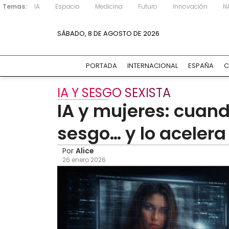
Temas:
IA
Espacio
Medicina
Futuro
Innovación
N
SÁBADO, 8 DE AGOSTO DE 2026
PORTADA
INTERNACIONAL
ESPAÑA
C
IA Y SESGO SEXISTA
IA y mujeres: cuand
sesgo… y lo acelera
Por
Alice
26 enero 2026