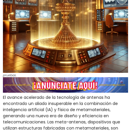
Representación artística generada por IA de una meta-antena en fase de
pruebas.
El avance acelerado de la tecnología de antenas ha
encontrado un aliado insuperable en la combinación de
inteligencia artificial (IA) y física de metamateriales,
generando una nueva era de diseño y eficiencia en
telecomunicaciones. Las meta-antenas, dispositivos que
utilizan estructuras fabricadas con metamateriales, son