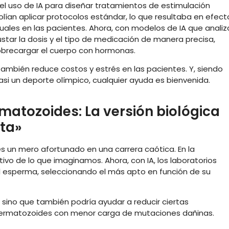
l uso de IA para diseñar tratamientos de estimulación
olían aplicar protocolos estándar, lo que resultaba en efect
uales en las pacientes. Ahora, con modelos de IA que analiz
star la dosis y el tipo de medicación de manera precisa,
sobrecargar el cuerpo con hormonas.
 también reduce costos y estrés en las pacientes. Y, siendo
si un deporte olímpico, cualquier ayuda es bienvenida.
matozoides: La versión biológica
ta»
s un mero afortunado en una carrera caótica. En la
ivo de lo que imaginamos. Ahora, con IA, los laboratorios
el esperma, seleccionando el más apto en función de su
n, sino que también podría ayudar a reducir ciertas
permatozoides con menor carga de mutaciones dañinas.