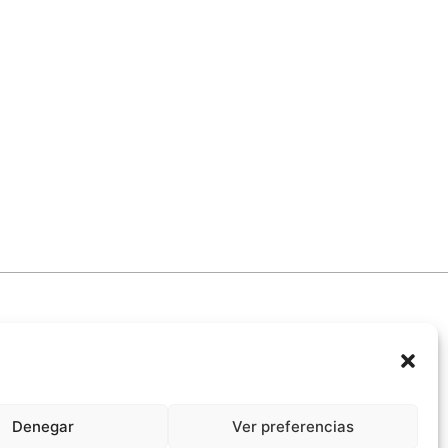
Denegar
Ver preferencias
promiso Ético con la IA
Propiedad Intelectual