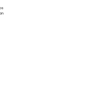
os
an