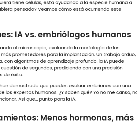
siquiera tiene células, está ayudando a la especie humana a
 hubiera pensado? Veamos cómo está ocurriendo este
nes: IA vs. embriólogos humanos
ando al microscopio, evaluando la morfología de los
 más prometedores para la implantación. Un trabajo arduo,
ra, con algoritmos de aprendizaje profundo, la IA puede
 cuestión de segundos, prediciendo con una precisión
 de éxito.
han demostrado que pueden evaluar embriones con una
a de los expertos humanos. ¿Y saben qué? Yo no me canso, n
cionar. Así que… punto para la IA.
atamientos: Menos hormonas, más