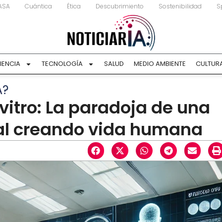
ASA
Cuántica
Ética
Descubrimiento
Sostenibilidad
S
IENCIA
TECNOLOGÍA
SALUD
MEDIO AMBIENTE
CULTUR
A?
 vitro: La paradoja de una
cial creando vida humana