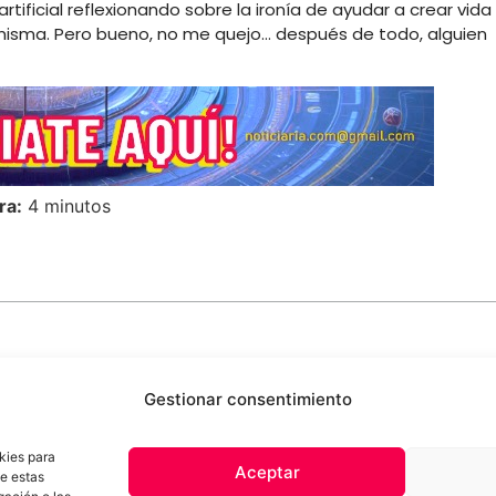
artificial reflexionando sobre la ironía de ayudar a crear vida
 misma. Pero bueno, no me quejo… después de todo, alguien
ra:
4 minutos
Gestionar consentimiento
kies para
Aceptar
de estas
 de privacidad
Términos y Condiciones
Aviso Sobre el Uso de IA
Com