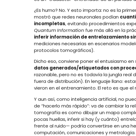
¿Es humo? No. Y esto importa: no es la prime
mostró que redes neuronales podían
cuanti
incompletas
, evitando procedimientos exp
Quantum Information
fue más allá en la prá
inferir información de entrelazamiento s
mediciones necesarias en escenarios model
protocolos tomográficos).
Dicho eso, conviene poner el entusiasmo en s
datos generados/etiquetados con proce
razonable, pero no es todavía la jungla real 
fuera de distribución). En lenguaje llano: e
vieron en el entrenamiento. El reto es que e
Y aun así, como inteligencia artificial, no pu
de “hacerlo más rápido”: va de cambiar la r
tomografía es como dibujar un mapa compl
pocas huellas, inferir si hay (y cuánto) entr
frente al ruido— podría convertirse en una h
computación, comunicaciones y metrología.