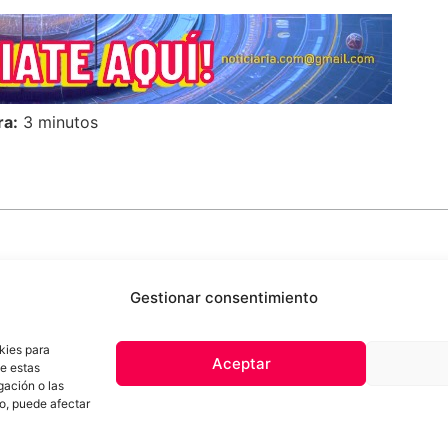
ra:
3 minutos
Gestionar consentimiento
kies para
Aceptar
de estas
 de privacidad
Términos y Condiciones
Aviso Sobre el Uso de IA
Com
gación o las
Contacto
to, puede afectar