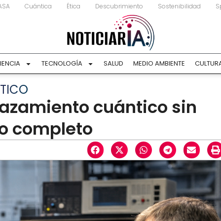
ASA
Cuántica
Ética
Descubrimiento
Sostenibilidad
S
IENCIA
TECNOLOGÍA
SALUD
MEDIO AMBIENTE
CULTUR
NTICO
elazamiento cuántico sin
do completo