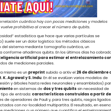
correlación cuántica hay con pocas mediciones y modelos
vuelve prohibitiva al crecer el número de qubits.
osidad” estadística que hace que varias partículas se
suele ser un dolor logístico: los métodos clásicos
 del sistema mediante tomografía cuántica, un
a conforme añadimos qubits. En los últimos días ha cobrad
teligencia artificial para estimar el entrelazamiento co
tados de mediciones parciales.
ora mismo es un
preprint
subido a arXiv el
26 de diciembre 
 K. Agrawal y S. Indu
. En él se evalúan varios modelos de
esión y árboles hasta redes neuronales y ensamblados) pa
miento
en sistemas de
dos y tres qubits
sin necesidad de
l tipo de entrada:
características construidas a partir de
s de operadores de Pauli y, para tres qubits, rasgos ligados
ctados con no-localidad multipartita. El resultado, en esenc
de mediciones a un número que cuantifica el entrelazamient