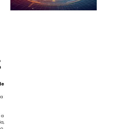
o
n
de
ra
 a
ia,
o.