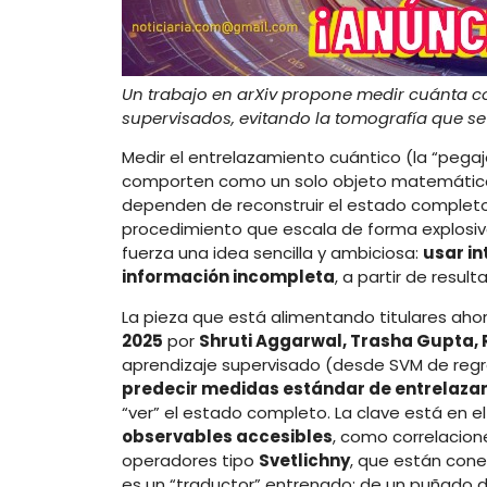
Un trabajo en arXiv propone medir cuánta 
supervisados, evitando la tomografía que se 
Medir el entrelazamiento cuántico (la “pegaj
comporten como un solo objeto matemático) 
dependen de reconstruir el estado completo
procedimiento que escala de forma explosiv
fuerza una idea sencilla y ambiciosa:
usar in
información incompleta
, a partir de resul
La pieza que está alimentando titulares ah
2025
por
Shruti Aggarwal, Trasha Gupta, R.
aprendizaje supervisado (desde SVM de regr
predecir medidas estándar de entrelaza
“ver” el estado completo. La clave está en e
observables accesibles
, como correlacione
operadores tipo
Svetlichny
, que están cone
es un “traductor” entrenado: de un puñado 