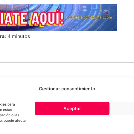
ra:
4 minutos
Gestionar consentimiento
kies para
Aceptar
de estas
 de privacidad
Términos y Condiciones
Aviso Sobre el Uso de IA
Com
gación o las
Contacto
to, puede afectar