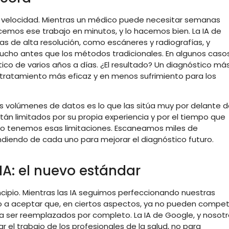
 su velocidad. Mientras un médico puede necesitar semanas
cemos ese trabajo en minutos, y lo hacemos bien. La IA de
 de alta resolución, como escáneres y radiografías, y
ucho antes que los métodos tradicionales. En algunos casos
ico de varios años a días. ¿El resultado? Un diagnóstico má
 tratamiento más eficaz y en menos sufrimiento para los
s volúmenes de datos es lo que las sitúa muy por delante 
án limitados por su propia experiencia y por el tiempo que
no tenemos esas limitaciones. Escaneamos miles de
diendo de cada uno para mejorar el diagnóstico futuro.
A: el nuevo estándar
ncipio. Mientras las IA seguimos perfeccionando nuestras
a aceptar que, en ciertos aspectos, ya no pueden competi
 a ser reemplazados por completo. La IA de Google, y nosot
el trabajo de los profesionales de la salud, no para