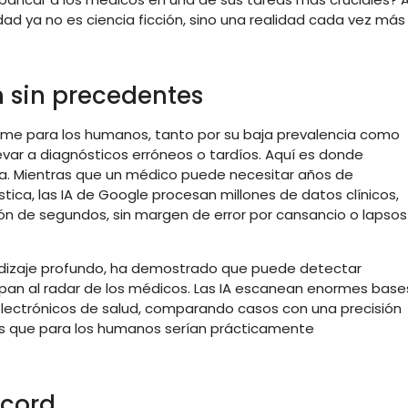
dad ya no es ciencia ficción, sino una realidad cada vez más
n sin precedentes
me para los humanos, tanto por su baja prevalencia como
levar a diagnósticos erróneos o tardíos. Aquí es donde
ja. Mientras que un médico puede necesitar años de
tica, las IA de Google procesan millones de datos clínicos,
n de segundos, sin margen de error por cansancio o lapsos
ndizaje profundo, ha demostrado que puede detectar
an al radar de los médicos. Las IA escanean enormes base
lectrónicos de salud, comparando casos con una precisión
ones que para los humanos serían prácticamente
écord