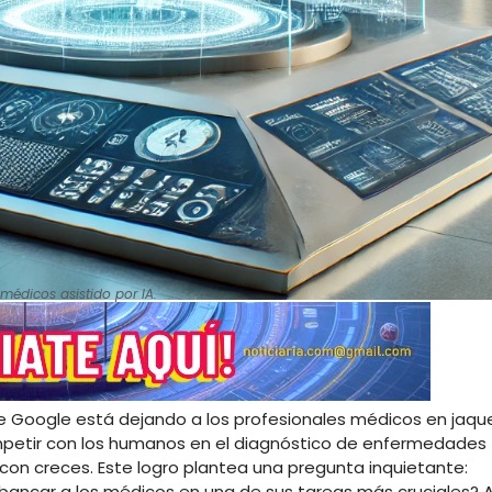
médicos asistido por IA.
l de Google está dejando a los profesionales médicos en jaqu
petir con los humanos en el diagnóstico de enfermedades
 con creces. Este logro plantea una pregunta inquietante:
bancar a los médicos en una de sus tareas más cruciales? 