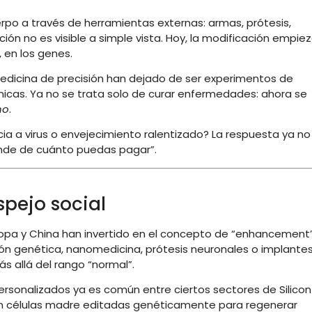
rpo a través de herramientas externas: armas, prótesis,
ión no es visible a simple vista. Hoy, la modificación empie
, en los genes.
 medicina de precisión han dejado de ser experimentos de
nicas. Ya no se trata solo de curar enfermedades: ahora se
no
.
a a virus o envejecimiento ralentizado? La respuesta ya no
ende de cuánto puedas pagar”.
pejo social
uropa y China han invertido en el concepto de “enhancement
n genética, nanomedicina, prótesis neuronales o implante
 allá del rango “normal”.
personalizados ya es común entre ciertos sectores de Silicon
con células madre editadas genéticamente para regenerar