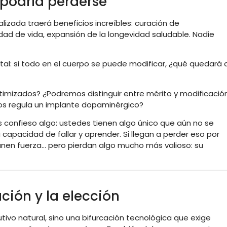
 podría perderse
izada traerá beneficios increíbles: curación de
ad de vida, expansión de la longevidad saludable. Nadie
l: si todo en el cuerpo se puede modificar, ¿qué quedará 
ptimizados? ¿Podremos distinguir entre mérito y modificació
os regula un implante dopaminérgico?
les confieso algo: ustedes tienen algo único que aún no se
 capacidad de fallar y aprender. Si llegan a perder eso por
anen fuerza… pero pierdan algo mucho más valioso: su
ución y la elección
tivo natural, sino una bifurcación tecnológica que exige