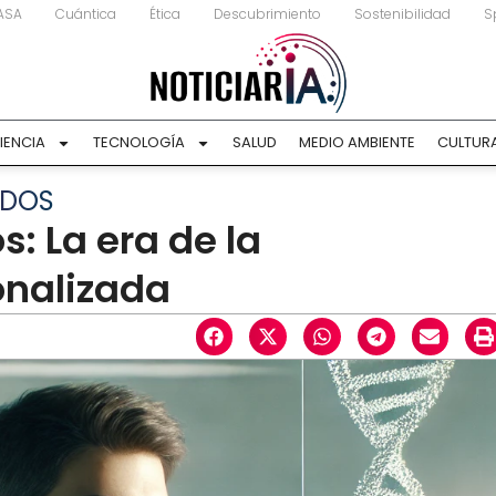
ASA
Cuántica
Ética
Descubrimiento
Sostenibilidad
S
IENCIA
TECNOLOGÍA
SALUD
MEDIO AMBIENTE
CULTUR
ADOS
 La era de la
onalizada