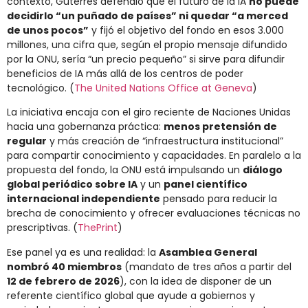
contexto, Guterres defendió que el futuro de la IA
no puede
decidirlo “un puñado de países” ni quedar “a merced
de unos pocos”
y fijó el objetivo del fondo en esos 3.000
millones, una cifra que, según el propio mensaje difundido
por la ONU, sería “un precio pequeño” si sirve para difundir
beneficios de IA más allá de los centros de poder
tecnológico. (
The United Nations Office at Geneva
)
La iniciativa encaja con el giro reciente de Naciones Unidas
hacia una gobernanza práctica:
menos pretensión de
regular
y más creación de “infraestructura institucional”
para compartir conocimiento y capacidades. En paralelo a la
propuesta del fondo, la ONU está impulsando un
diálogo
global periódico sobre IA
y un
panel científico
internacional independiente
pensado para reducir la
brecha de conocimiento y ofrecer evaluaciones técnicas no
prescriptivas. (
ThePrint
)
Ese panel ya es una realidad: la
Asamblea General
nombró 40 miembros
(mandato de tres años a partir del
12 de febrero de 2026
), con la idea de disponer de un
referente científico global que ayude a gobiernos y