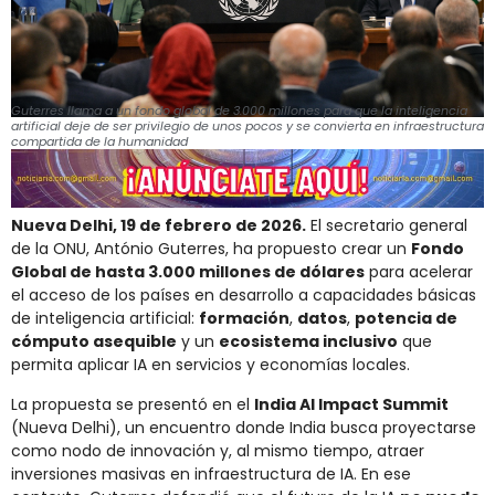
Guterres llama a un fondo global de 3.000 millones para que la inteligencia
artificial deje de ser privilegio de unos pocos y se convierta en infraestructura
compartida de la humanidad
Nueva Delhi, 19 de febrero de 2026.
El secretario general
de la ONU, António Guterres, ha propuesto crear un
Fondo
Global de hasta 3.000 millones de dólares
para acelerar
el acceso de los países en desarrollo a capacidades básicas
de inteligencia artificial:
formación
,
datos
,
potencia de
cómputo asequible
y un
ecosistema inclusivo
que
permita aplicar IA en servicios y economías locales.
La propuesta se presentó en el
India AI Impact Summit
(Nueva Delhi), un encuentro donde India busca proyectarse
como nodo de innovación y, al mismo tiempo, atraer
inversiones masivas en infraestructura de IA. En ese