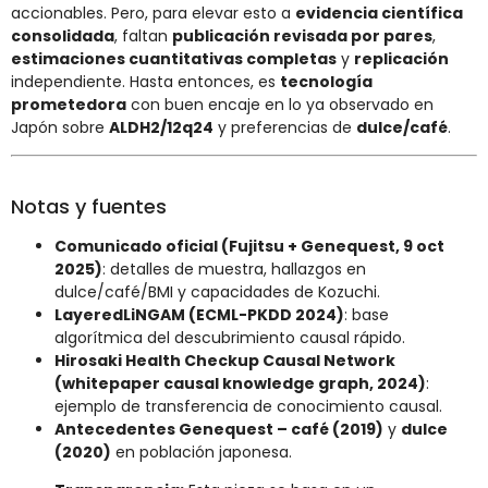
accionables. Pero, para elevar esto a
evidencia científica
consolidada
, faltan
publicación revisada por pares
,
estimaciones cuantitativas completas
y
replicación
independiente. Hasta entonces, es
tecnología
prometedora
con buen encaje en lo ya observado en
Japón sobre
ALDH2/12q24
y preferencias de
dulce/café
.
Notas y fuentes
Comunicado oficial (Fujitsu + Genequest, 9 oct
2025)
: detalles de muestra, hallazgos en
dulce/café/BMI y capacidades de Kozuchi.
LayeredLiNGAM (ECML-PKDD 2024)
: base
algorítmica del descubrimiento causal rápido.
Hirosaki Health Checkup Causal Network
(whitepaper causal knowledge graph, 2024)
:
ejemplo de transferencia de conocimiento causal.
Antecedentes Genequest – café (2019)
y
dulce
(2020)
en población japonesa.