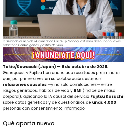
Una investigadora analiza datos genéticos y de hábitos en un laboratorio,
ilustrando el uso de IA causal de Fujitsu y Genequest para descubrir nuevas
relaciones entre genes y estilo de vida
Tokio/Kawasaki (Japón) — 9 de octubre de 2025.
Genequest y Fujitsu han anunciado resultados preliminares
que, por primera vez en su colaboración, estiman
relaciones causales
—y no solo correlaciones— entre
rasgos genéticos, hábitos de vida y
BMI
(índice de masa
corporal), aplicando la IA causal del servicio
Fujitsu Kozuchi
sobre datos genéticos y de cuestionarios de
unas 4.000
personas con consentimiento informado.
Qué aporta nuevo