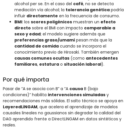
alcohol per se. En el caso del
café
, no se detecta
mediación vía alcohol; la
tolerancia genética
podría
influir
directamente
en la frecuencia de consumo.
BMI
: los
scores poligénicos
muestran un
efecto
directo
sobre el BMI con impacto
comparable a
sexo y edad
; el modelo sugiere además que
preferencias graso/umami
pesan más que la
cantidad de comida
cuando se incorpora el
conocimiento previo de Hirosaki. También emergen
causas comunes ocultas
(como
antecedentes
familiares
,
estatura
o
situación laboral
).
Por qué importa
Pasar de “A se asocia con B” a “A
causa
B (bajo
condiciones)” habilita
intervenciones simuladas
y
recomendaciones más sólidas. El salto técnico se apoya en
LayeredLiNGAM
, que acelera el aprendizaje de modelos
causales lineales no gaussianos sin degradar la calidad del
DAG aprendido frente a DirectLiNGAM en datos sintéticos y
reales.