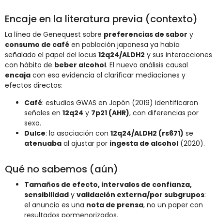
Encaje en la literatura previa (contexto)
La línea de Genequest sobre
preferencias de sabor
y
consumo de café
en población japonesa ya había
señalado el papel del locus
12q24/ALDH2
y sus interacciones
con hábito de
beber alcohol
. El nuevo análisis causal
encaja
con esa evidencia al clarificar mediaciones y
efectos directos:
Café
: estudios GWAS en Japón (2019) identificaron
señales en
12q24
y
7p21 (AHR)
, con diferencias por
sexo.
Dulce
: la asociación con
12q24/ALDH2 (rs671)
se
atenuaba
al ajustar por
ingesta de alcohol
(2020).
Qué no sabemos (aún)
Tamaños de efecto, intervalos de confianza,
sensibilidad
y
validación externa/por subgrupos
:
el anuncio es una
nota de prensa
, no un paper con
resultados pormenorizados.