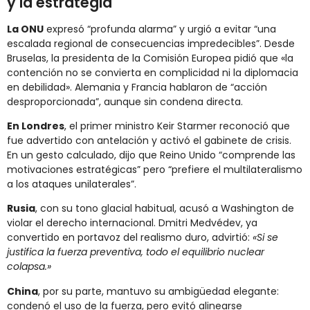
y la estrategia
La ONU
expresó “profunda alarma” y urgió a evitar “una
escalada regional de consecuencias impredecibles”. Desde
Bruselas, la presidenta de la Comisión Europea pidió que «la
contención no se convierta en complicidad ni la diplomacia
en debilidad». Alemania y Francia hablaron de “acción
desproporcionada”, aunque sin condena directa.
En Londres
, el primer ministro Keir Starmer reconoció que
fue advertido con antelación y activó el gabinete de crisis.
En un gesto calculado, dijo que Reino Unido “comprende las
motivaciones estratégicas” pero “prefiere el multilateralismo
a los ataques unilaterales”.
Rusia
, con su tono glacial habitual, acusó a Washington de
violar el derecho internacional. Dmitri Medvédev, ya
convertido en portavoz del realismo duro, advirtió:
«Si se
justifica la fuerza preventiva, todo el equilibrio nuclear
colapsa.»
China
, por su parte, mantuvo su ambigüedad elegante:
condenó el uso de la fuerza, pero evitó alinearse