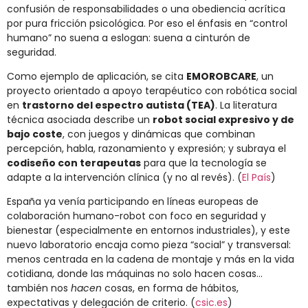
confusión de responsabilidades o una obediencia acrítica
por pura fricción psicológica. Por eso el énfasis en “control
humano” no suena a eslogan: suena a cinturón de
seguridad.
Como ejemplo de aplicación, se cita
EMOROBCARE
, un
proyecto orientado a apoyo terapéutico con robótica social
en
trastorno del espectro autista (TEA)
. La literatura
técnica asociada describe un
robot social expresivo y de
bajo coste
, con juegos y dinámicas que combinan
percepción, habla, razonamiento y expresión; y subraya el
codiseño con terapeutas
para que la tecnología se
adapte a la intervención clínica (y no al revés). (
El País
)
España ya venía participando en líneas europeas de
colaboración humano-robot con foco en seguridad y
bienestar (especialmente en entornos industriales), y este
nuevo laboratorio encaja como pieza “social” y transversal:
menos centrada en la cadena de montaje y más en la vida
cotidiana, donde las máquinas no solo hacen cosas…
también nos
hacen
cosas, en forma de hábitos,
expectativas y delegación de criterio. (
csic.es
)