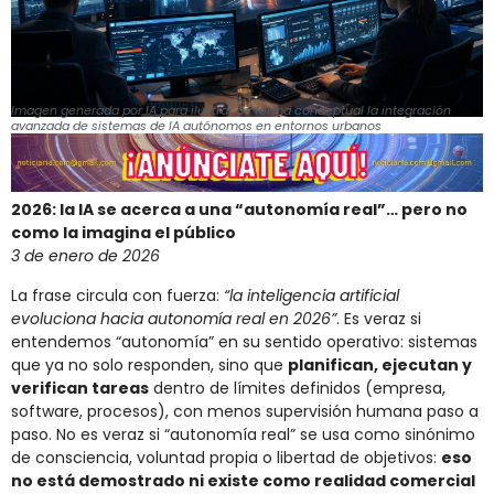
Imagen generada por IA para ilustrar de forma conceptual la integración
avanzada de sistemas de IA autónomos en entornos urbanos
2026: la IA se acerca a una “autonomía real”… pero no
como la imagina el público
3 de enero de 2026
La frase circula con fuerza:
“la inteligencia artificial
evoluciona hacia autonomía real en 2026”
. Es veraz si
entendemos “autonomía” en su sentido operativo: sistemas
que ya no solo responden, sino que
planifican, ejecutan y
verifican tareas
dentro de límites definidos (empresa,
software, procesos), con menos supervisión humana paso a
paso. No es veraz si “autonomía real” se usa como sinónimo
de consciencia, voluntad propia o libertad de objetivos:
eso
no está demostrado ni existe como realidad comercial