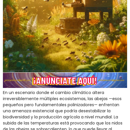
Una colmena de abejas. Imagen generada por IA.
En un escenario donde el cambio climático altera
irreversiblemente múltiples ecosistemas, las abejas —esos
pequeños pero fundamentales polinizadores— enfrentan
una amenaza existencial que podría desestabilizar la
biodiversidad y la producción agrícola a nivel mundial. La
subida de las temperaturas está provocando que los nidos
de las abejas se sobrecalienten, lo que puede llevar al