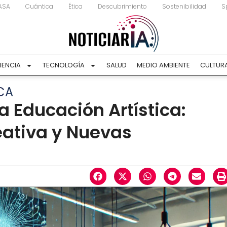
ASA
Cuántica
Ética
Descubrimiento
Sostenibilidad
S
IENCIA
TECNOLOGÍA
SALUD
MEDIO AMBIENTE
CULTUR
ICA
la Educación Artística:
ativa y Nuevas