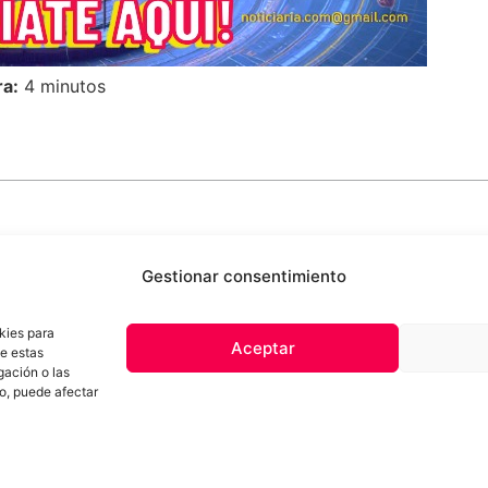
ra:
4 minutos
Gestionar consentimiento
kies para
Aceptar
de estas
 de privacidad
Términos y Condiciones
Aviso Sobre el Uso de IA
Com
gación o las
Contacto
to, puede afectar