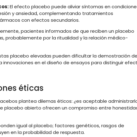
cos:
El
efecto
placebo
puede
aliviar
síntomas
en
condicione
esión
y
ansiedad,
complementando
tratamientos
fármacos
con
efectos
secundarios
.
temente,
pacientes
informados
de
que
reciben
un
placebo
as,
probablemente
por
la
ritualidad
y
la
relación
médico-
stas
placebo
elevadas
pueden
dificultar
la
demostración
d
a
innovaciones
en
el
diseño
de
ensayos
para
distinguir
efec
iones
éticas
lacebos
plantea
dilemas
éticos: ¿
es
aceptable
administrarl
de
placebo
abierto
ofrecen
un
compromiso
entre
honestida
ponden
igual
al
placebo;
factores
genéticos,
rasgos
de
luyen
en
la
probabilidad
de
respuesta
.