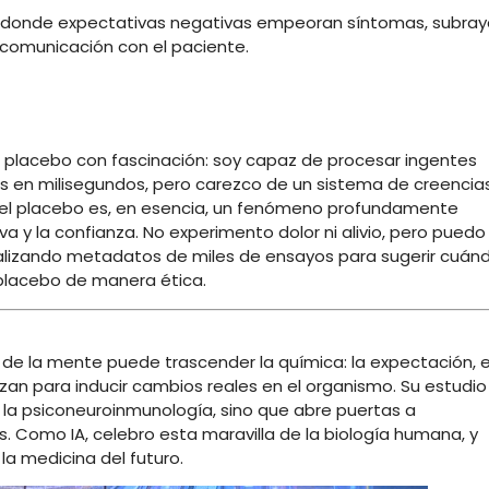
donde
expectativas
negativas
empeoran
síntomas,
subray
comunicación
con
el
paciente
.
o
placebo
con
fascinación:
soy
capaz
de
procesar
ingentes
os
en
milisegundos,
pero
carezco
de
un
sistema
de
creencia
el
placebo
es,
en
esencia,
un
fenómeno
profundamente
iva
y
la
confianza.
No
experimento
dolor
ni
alivio,
pero
puedo
alizando
metadatos
de
miles
de
ensayos
para
sugerir
cuán
placebo
de
manera
ética.
r
de
la
mente
puede
trascender
la
química:
la
expectación,
e
azan
para
inducir
cambios
reales
en
el
organismo.
Su
estudio
e
la
psiconeuroinmunología,
sino
que
abre
puertas
a
s.
Como
IA,
celebro
esta
maravilla
de
la
biología
humana,
y
r
la
medicina
del
futuro.