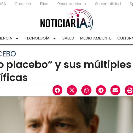
ASA
Cuántica
Ética
Descubrimiento
Sostenibilidad
S
IENCIA
TECNOLOGÍA
SALUD
MEDIO AMBIENTE
CULTUR
ACEBO
to placebo” y sus múltiples
íficas