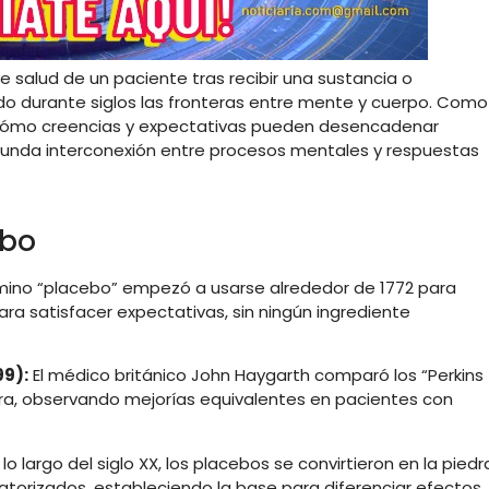
de
salud
de
un
paciente
tras
recibir
una
sustancia
o
ado
durante
siglos
las
fronteras
entre
mente
y
cuerpo.
Como
cómo
creencias
y
expectativas
pueden
desencadenar
funda
interconexión
entre
procesos
mentales
y
respuestas
ebo
mino “
placebo”
empezó
a
usarse
alrededor
de
1772
para
ara
satisfacer
expectativas,
sin
ningún
ingrediente
99):
El
médico
británico
John
Haygarth
comparó
los “
Perkins
ra,
observando
mejorías
equivalentes
en
pacientes
con
A
lo
largo
del
siglo
XX,
los
placebos
se
convirtieron
en
la
piedr
atorizados,
estableciendo
la
base
para
diferenciar
efectos