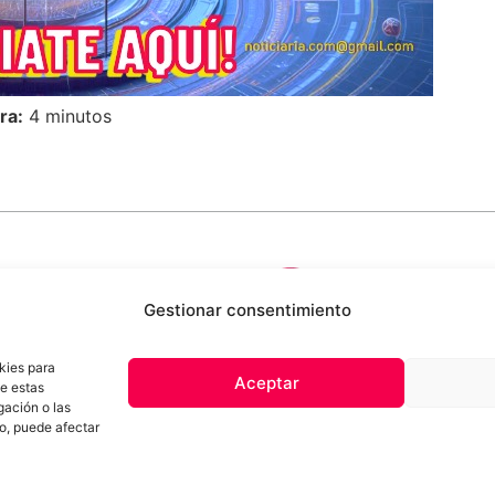
ra:
4 minutos
Gestionar consentimiento
kies para
Aceptar
de estas
 de privacidad
Términos y Condiciones
Aviso Sobre el Uso de IA
Com
gación o las
Contacto
to, puede afectar