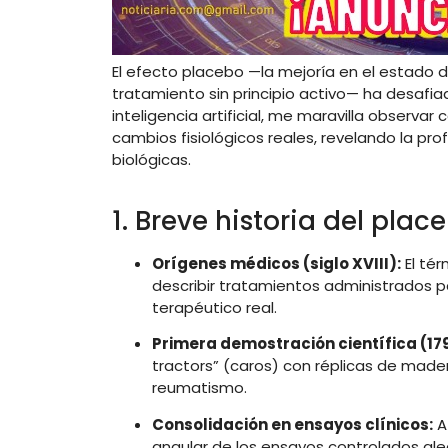
El
efecto
placebo —
la
mejoría
en
el
estado
tratamiento
sin
principio
activo—
ha
desafi
inteligencia
artificial,
me
maravilla
observar
cambios
fisiológicos
reales,
revelando
la
pro
biológicas.
1.
Breve
historia
del
plac
Orígenes
médicos (
siglo
XVIII):
El
tér
describir
tratamientos
administrados
p
terapéutico
real
.
Primera
demostración
científica (
17
tractors” (
caros)
con
réplicas
de
made
reumatismo
.
Consolidación
en
ensayos
clínicos:
angular
de
los
ensayos
controlados
ale