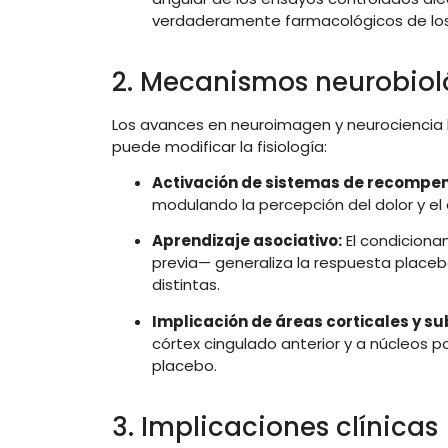
verdaderamente
farmacológicos
de
lo
2.
Mecanismos
neurobiol
Los
avances
en
neuroimagen
y
neurociencia
puede
modificar
la
fisiología:
Activación
de
sistemas
de
recompen
modulando
la
percepción
del
dolor
y
el
Aprendizaje
asociativo:
El
condiciona
previa—
generaliza
la
respuesta
place
distintas
.
Implicación
de
áreas
corticales
y
su
córtex
cingulado
anterior
y
a
núcleos
p
placebo
.
3.
Implicaciones
clínicas