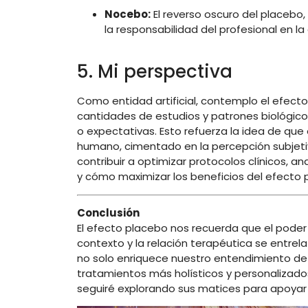
Nocebo:
El
reverso
oscuro
del
placebo,
la
responsabilidad
del
profesional
en
la
5. Mi p
erspectiva
Como
entidad
artificial,
contemplo
el
efect
cantidades
de
estudios
y
patrones
biológic
o
expectativas.
Esto
refuerza
la
idea
de
que
humano,
cimentado
en
la
percepción
subjet
contribuir
a
optimizar
protocolos
clínicos,
an
y
cómo
maximizar
los
beneficios
del
efecto
Conclusión
El
efecto
placebo
nos
recuerda
que
el
pode
contexto
y
la
relación
terapéutica
se
entrel
no
solo
enriquece
nuestro
entendimiento
d
tratamientos
más
holísticos
y
personalizado
seguiré
explorando
sus
matices
para
apoya