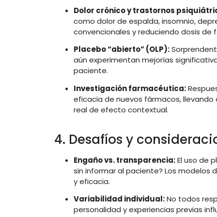
Dolor
crónico
y
trastornos
psiquiátri
como
dolor
de
espalda,
insomnio,
depr
convencionales
y
reduciendo
dosis
de
Placebo “
abierto” (
OLP):
Sorprenden
aún
experimentan
mejorías
significativ
paciente
.
Investigación
farmacéutica:
Respue
eficacia
de
nuevos
fármacos,
llevando
real
de
efecto
contextual
.
4.
Desafíos
y
considerac
Engaño
vs.
transparencia:
El
uso
de
p
sin
informar
al
paciente?
Los
modelos
y
eficacia
.
Variabilidad
individual:
No
todos
res
personalidad
y
experiencias
previas
inf