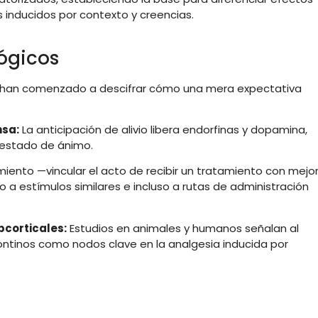
s
inducidos
por
contexto
y
creencias
.
ógicos
han
comenzado
a
descifrar
cómo
una
mera
expectativa
sa:
La
anticipación
de
alivio
libera
endorfinas
y
dopamina,
estado
de
ánimo
.
miento —
vincular
el
acto
de
recibir
un
tratamiento
con
mejor
bo
a
estímulos
similares
e
incluso
a
rutas
de
administración
bcorticales:
Estudios
en
animales
y
humanos
señalan
al
ontinos
como
nodos
clave
en
la
analgesia
inducida
por