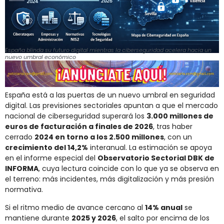
España blinda su futuro digital mientras la ciberseguridad acelera hacia un
nuevo umbral económico
España está a las puertas de un nuevo umbral en seguridad
digital. Las previsiones sectoriales apuntan a que el mercado
nacional de ciberseguridad superará los
3.000 millones de
euros de facturación a finales de 2026
, tras haber
cerrado
2024 en torno a los 2.500 millones
, con un
crecimiento del 14,2%
interanual. La estimación se apoya
en el informe especial del
Observatorio Sectorial DBK de
INFORMA
, cuya lectura coincide con lo que ya se observa en
el terreno: más incidentes, más digitalización y más presión
normativa.
Si el ritmo medio de avance cercano al
14% anual
se
mantiene durante
2025 y 2026
, el salto por encima de los