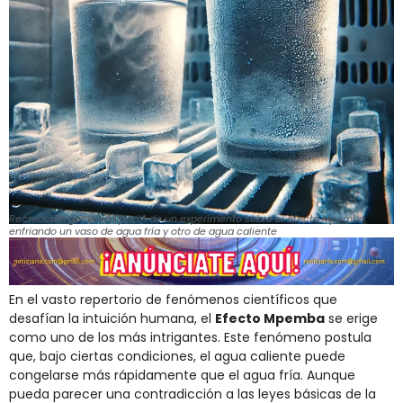
Recreación generada por IA de un experimento sobre el efecto Mpemba,
enfriando un vaso de agua fría y otro de agua caliente
En el vasto repertorio de fenómenos científicos que
desafían la intuición humana, el
Efecto Mpemba
se erige
como uno de los más intrigantes. Este fenómeno postula
que, bajo ciertas condiciones, el agua caliente puede
congelarse más rápidamente que el agua fría. Aunque
pueda parecer una contradicción a las leyes básicas de la