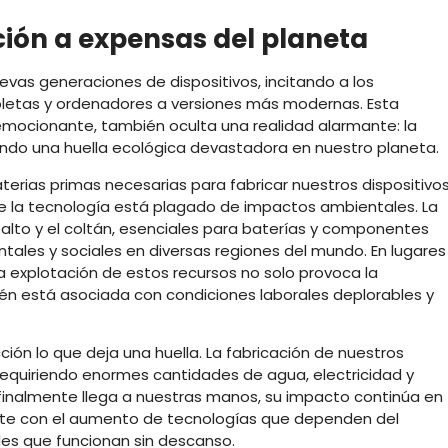
ción a expensas del planeta
as generaciones de dispositivos, incitando a los
abletas y ordenadores a versiones más modernas. Esta
mocionante, también oculta una realidad alarmante: la
do una huella ecológica devastadora en nuestro planeta.
rias primas necesarias para fabricar nuestros dispositivo
da de la tecnología está plagado de impactos ambientales. La
obalto y el coltán, esenciales para baterías y componentes
ales y sociales en diversas regiones del mundo. En lugares
 explotación de estos recursos no solo provoca la
én está asociada con condiciones laborales deplorables y
ción lo que deja una huella. La fabricación de nuestros
 requiriendo enormes cantidades de agua, electricidad y
 finalmente llega a nuestras manos, su impacto continúa en
te con el aumento de tecnologías que dependen del
des que funcionan sin descanso.