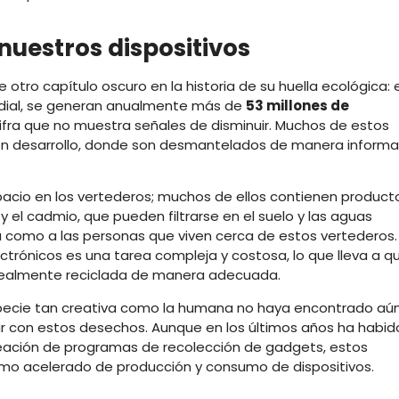
 nuestros dispositivos
e otro capítulo oscuro en la historia de su huella ecológica: e
undial, se generan anualmente más de
53 millones de
cifra que no muestra señales de disminuir. Muchos de estos
en desarrollo, donde son desmantelados de manera informal
pacio en los vertederos; muchos de ellos contienen product
 el cadmio, que pueden filtrarse en el suelo y las aguas
 como a las personas que viven cerca de estos vertederos.
ctrónicos es una tarea compleja y costosa, lo que lleva a q
a realmente reciclada de manera adecuada.
pecie tan creativa como la humana no haya encontrado aú
iar con estos desechos. Aunque en los últimos años ha habid
 creación de programas de recolección de gadgets, estos
itmo acelerado de producción y consumo de dispositivos.