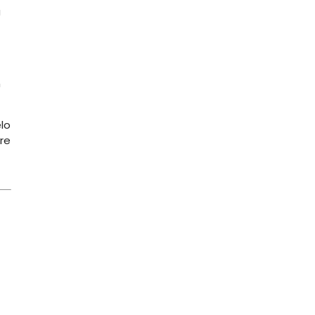
a
n
lo
re