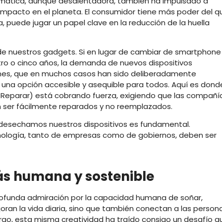
climática, aunque desalentadora, también ha impulsado a
mpacto en el planeta. El consumidor tiene más poder del q
a, puede jugar un papel clave en la reducción de la huella
a de nuestros gadgets. Si en lugar de cambiar de smartphone
ro o cinco años, la demanda de nuevos dispositivos
iones, que en muchos casos han sido deliberadamente
er una opción accesible y asequible para todos. Aquí es dond
Reparar) está cobrando fuerza, exigiendo que las compañí
 ser fácilmente reparados y no reemplazados.
desechamos nuestros dispositivos es fundamental.
cnología, tanto de empresas como de gobiernos, deben ser
ás humana y sostenible
rofunda admiración por la capacidad humana de soñar,
oran la vida diaria, sino que también conectan a las person
argo, esta misma creatividad ha traído consigo un desafío q