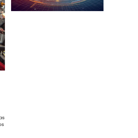
las
os