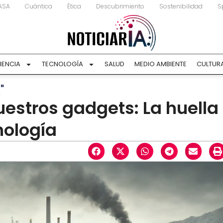
ASA
Cuántica
Ética
Descubrimiento
Sostenibilidad
S
IENCIA
TECNOLOGÍA
SALUD
MEDIO AMBIENTE
CULTUR
"
nuestros gadgets: La huella
nología