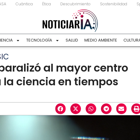
ASA
Cuántica
Ética
Descubrimiento
Sostenibilidad
S
IENCIA
TECNOLOGÍA
SALUD
MEDIO AMBIENTE
CULTUR
SIC
paralizó al mayor centro
a la ciencia en tiempos