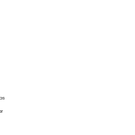
as
ar