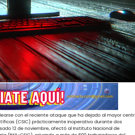
r del sistema comprometido por el ciberataque
learse con el reciente ataque que ha dejado al mayor cent
ntíficas (CSIC) prácticamente inoperativo durante dos
ado 12 de noviembre, afectó al Instituto Nacional de
aria (INIA-CSIC), privando a más de 600 trabajadores del