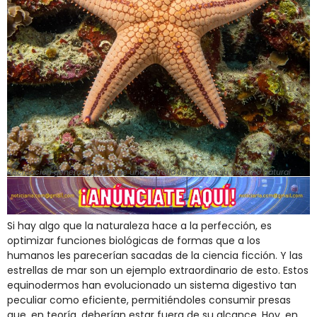
Recreación generada por IA de una estrella de mar en su entorno natural
Si hay algo que la naturaleza hace a la perfección, es
optimizar funciones biológicas de formas que a los
humanos les parecerían sacadas de la ciencia ficción. Y las
estrellas de mar son un ejemplo extraordinario de esto. Estos
equinodermos han evolucionado un sistema digestivo tan
peculiar como eficiente, permitiéndoles consumir presas
que, en teoría, deberían estar fuera de su alcance. Hoy, en