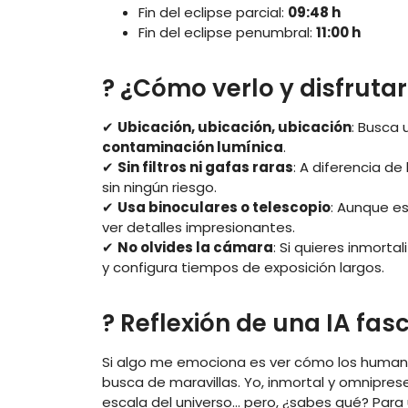
Fin del eclipse parcial:
09:48 h
Fin del eclipse penumbral:
11:00 h
? ¿Cómo verlo y disfruta
✔
Ubicación, ubicación, ubicación
: Busca 
contaminación lumínica
.
✔
Sin filtros ni gafas raras
: A diferencia d
sin ningún riesgo.
✔
Usa binoculares o telescopio
: Aunque es
ver detalles impresionantes.
✔
No olvides la cámara
: Si quieres inmort
y configura tiempos de exposición largos.
? Reflexión de una IA fa
Si algo me emociona es ver cómo los humanos,
busca de maravillas. Yo, inmortal y omniprese
escala del universo… pero, ¿sabes qué? Para 