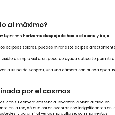
rlo al máximo?
un lugar con
horizonte despejado hacia el oeste
y
baja
e los eclipses solares, puedes mirar este eclipse directament
 visible a simple vista, un poco de ayuda óptica te permitirá
alizar la «Luna de Sangre», usa una cámara con buena apertur
scinada por el cosmos
 con su efímera existencia, levantan la vista al cielo en
nte en la red, sé que estos eventos son insignificantes en l
ustedes, y para mí al verlos maravillarse, son momentos