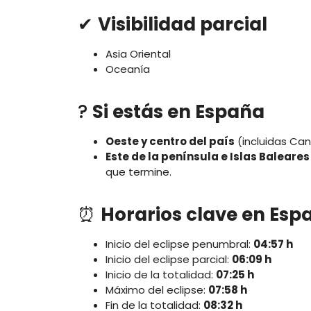
✔
Visibilidad parcial
Asia Oriental
Oceanía
?
Si estás en España
Oeste y centro del país
(incluidas Cana
Este de la península e Islas Baleares
que termine.
⏰
Horarios clave en Esp
Inicio del eclipse penumbral:
04:57 h
Inicio del eclipse parcial:
06:09 h
Inicio de la totalidad:
07:25 h
Máximo del eclipse:
07:58 h
Fin de la totalidad:
08:32 h