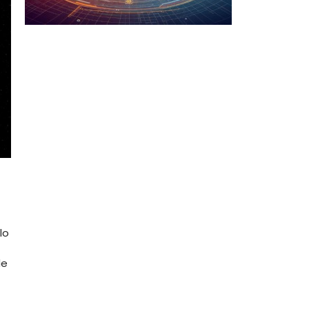
lo
de