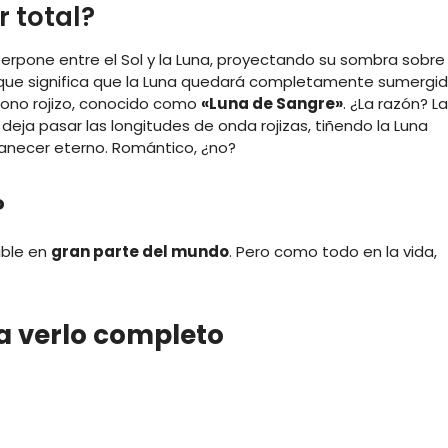
r total?
nterpone entre el Sol y la Luna, proyectando su sombra sobre
o que significa que la Luna quedará completamente sumergi
 tono rojizo, conocido como
«Luna de Sangre»
. ¿La razón? La
lo deja pasar las longitudes de onda rojizas, tiñendo la Luna
manecer eterno. Romántico, ¿no?
?
ible en
gran parte del mundo
. Pero como todo en la vida,
a verlo completo