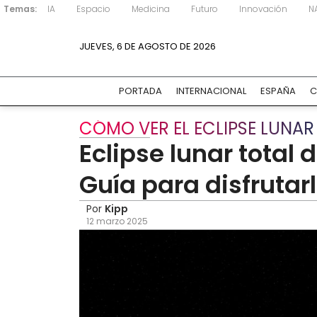
Temas:
IA
Espacio
Medicina
Futuro
Innovación
N
JUEVES, 6 DE AGOSTO DE 2026
PORTADA
INTERNACIONAL
ESPAÑA
C
CÓMO VER EL ECLIPSE LUNAR 
Eclipse lunar total 
Guía para disfrutar
Por
Kipp
12 marzo 2025