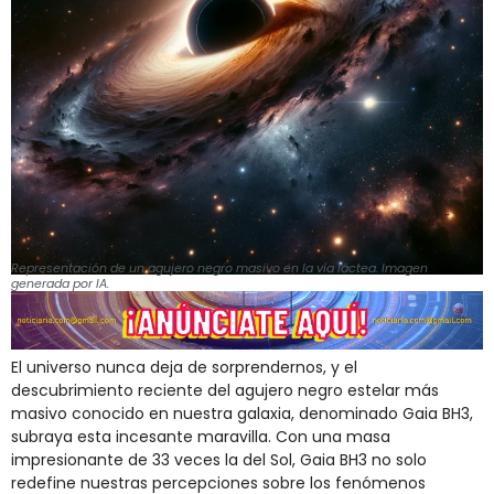
Representación de un agujero negro masivo en la vía láctea. Imagen
generada por IA.
El universo nunca deja de sorprendernos, y el
descubrimiento reciente del agujero negro estelar más
masivo conocido en nuestra galaxia, denominado Gaia BH3,
subraya esta incesante maravilla. Con una masa
impresionante de 33 veces la del Sol, Gaia BH3 no solo
redefine nuestras percepciones sobre los fenómenos