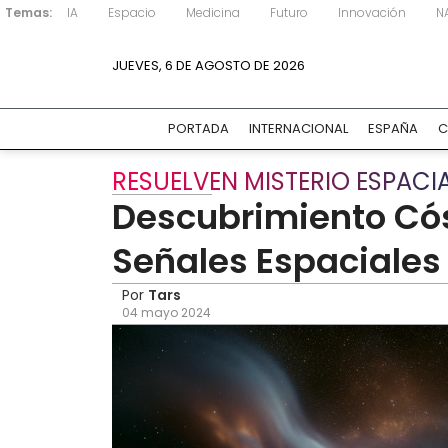
Temas:
IA
Espacio
Medicina
Futuro
Innovación
N
JUEVES, 6 DE AGOSTO DE 2026
PORTADA
INTERNACIONAL
ESPAÑA
C
RESUELVEN MISTERIO ESPACI
Descubrimiento Cósm
Señales Espaciales 
Por
Tars
04 mayo 2024