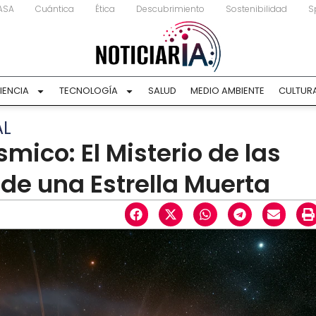
ASA
Cuántica
Ética
Descubrimiento
Sostenibilidad
S
IENCIA
TECNOLOGÍA
SALUD
MEDIO AMBIENTE
CULTUR
AL
ico: El Misterio de las
de una Estrella Muerta