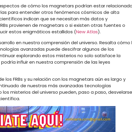
 aspectos de cómo los magnetars podrían estar relacionad
 vías para entender otros fenómenos cósmicos de alta
 científicos indican que se necesitan más datos y
FRBs provienen de magnetars o si existen otras fuentes o
ir estos enigmáticos estallidos​
(
New Atlas
)
​.
rrollo en nuestra comprensión del universo. Resalta cómo 
cnologías avanzadas puede descifrar algunos de los
inuar explorando estos misterios no solo satisface la
odría influir en nuestra comprensión de las leyes
 los FRBs y su relación con los magnetars aún es largo y
 continuado de nuestras más avanzadas tecnologías
 los misterios del universo pueden, paso a paso, desvelarse
ientífica.