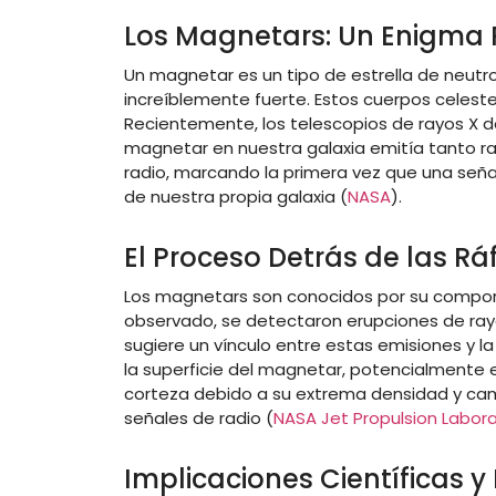
Los Magnetars: Un Enigma 
Un magnetar es un tipo de estrella de neu
increíblemente fuerte. Estos cuerpos celeste
Recientemente, los telescopios de rayos X de
magnetar en nuestra galaxia emitía tanto r
radio, marcando la primera vez que una señ
de nuestra propia galaxia​
(
NASA
)
​​​.
El Proceso Detrás de las R
Los magnetars son conocidos por su comporta
observado, se detectaron erupciones de rayo
sugiere un vínculo entre estas emisiones y la
la superficie del magnetar, potencialmente
corteza debido a su extrema densidad y cam
señales de radio​
(
NASA Jet Propulsion Labora
Implicaciones Científicas y