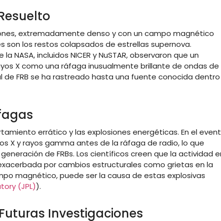
Resuelto
trones, extremadamente denso y con un campo magnético
s son los restos colapsados de estrellas supernova.
 la NASA, incluidos NICER y NuSTAR, observaron que un
ayos X como una ráfaga inusualmente brillante de ondas de
al de FRB se ha rastreado hasta una fuente conocida dentro
áfagas
miento errático y las explosiones energéticas. En el even
s X y rayos gamma antes de la ráfaga de radio, lo que
 generación de FRBs. Los científicos creen que la actividad e
 exacerbada por cambios estructurales como grietas en la
po magnético, puede ser la causa de estas explosivas
tory (JPL)
)
​.
 Futuras Investigaciones