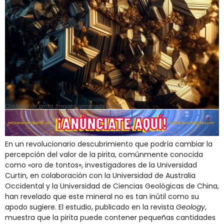
Cristales de pirita. Imagen generada por IA.
En un revolucionario descubrimiento que podría cambiar la
percepción del valor de la pirita, comúnmente conocida
como «oro de tontos», investigadores de la Universidad
Curtin, en colaboración con la Universidad de Australia
Occidental y la Universidad de Ciencias Geológicas de China,
han revelado que este mineral no es tan inútil como su
apodo sugiere. El estudio, publicado en la revista
Geology
,
muestra que la pirita puede contener pequeñas cantidades