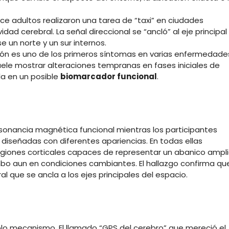
ce adultos realizaron una tarea de “taxi” en ciudades
idad cerebral. La señal direccional se “ancló” al eje principal
e un norte y un sur internos.
ión es uno de los primeros síntomas en varias enfermedade
ele mostrar alteraciones tempranas en fases iniciales de
la en un posible
biomarcador funcional
.
esonancia magnética funcional mientras los participantes
diseñadas con diferentes apariencias. En todas ellas
regiones corticales capaces de representar un abanico ampl
bo aun en condiciones cambiantes. El hallazgo confirma qu
l que se ancla a los ejes principales del espacio.
o mecanismo. El llamado “GPS del cerebro” que mereció el