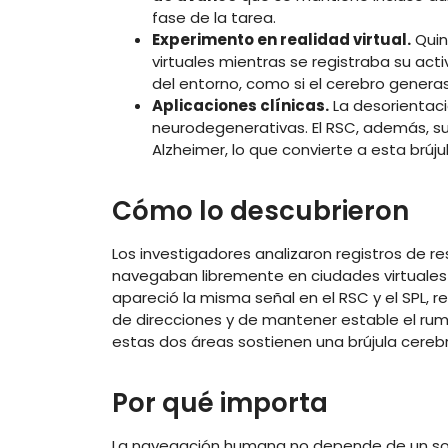
fase de la tarea.
Experimento en realidad virtual.
Quin
virtuales mientras se registraba su activ
del entorno, como si el cerebro generas
Aplicaciones clínicas.
La desorientac
neurodegenerativas. El RSC, además, su
Alzheimer, lo que convierte a esta brúju
Cómo lo descubrieron
Los investigadores analizaron registros de r
navegaban libremente en ciudades virtuales 
apareció la misma señal en el RSC y el SPL, 
de direcciones y de mantener estable el rum
estas dos áreas sostienen una brújula cerebra
Por qué importa
La navegación humana no depende de un sol