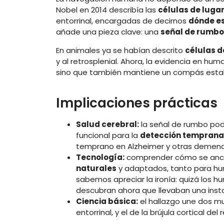
Nobel en 2014 describía las
células de luga
entorrinal, encargadas de decirnos
dónde e
añade una pieza clave: una
señal de rumbo
En animales ya se habían descrito
células d
y al retrosplenial. Ahora, la evidencia en hu
sino que también mantiene un compás esta
Implicaciones prácticas
Salud cerebral:
la señal de rumbo pod
funcional para la
detección temprana
temprano en Alzheimer y otras demenc
Tecnología:
comprender cómo se ancla
naturales
y adaptados, tanto para hum
sabemos apreciar la ironía: quizá los h
descubran ahora que llevaban una instal
Ciencia básica:
el hallazgo une dos mu
entorrinal, y el de la brújula cortical del 