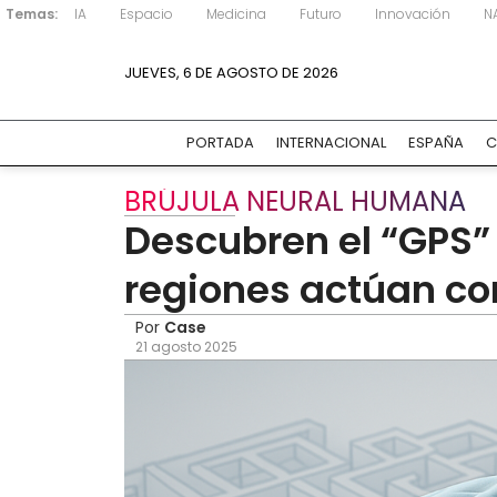
Temas:
IA
Espacio
Medicina
Futuro
Innovación
N
JUEVES, 6 DE AGOSTO DE 2026
PORTADA
INTERNACIONAL
ESPAÑA
C
BRÚJULA NEURAL HUMANA
Descubren el “GPS” 
regiones actúan co
Por
Case
21 agosto 2025