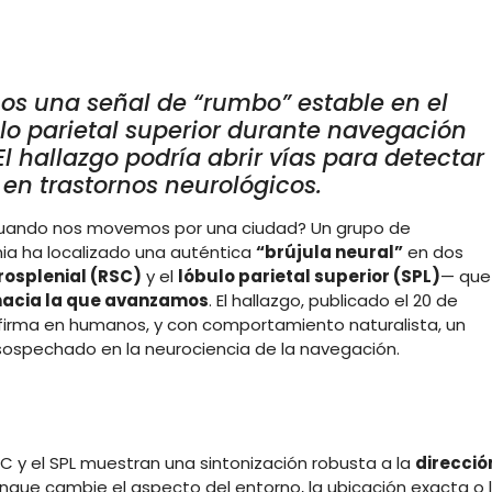
os una señal de “rumbo” estable en el
ulo parietal superior durante navegación
 El hallazgo podría abrir vías para detectar
en trastornos neurológicos.
 cuando nos movemos por una ciudad? Un grupo de
nia ha localizado una auténtica
“brújula neural”
en dos
rosplenial (RSC)
y el
lóbulo parietal superior (SPL)
— que
hacia la que avanzamos
. El hallazgo, publicado el 20 de
nfirma en humanos, y con comportamiento naturalista, un
spechado en la neurociencia de la navegación.
SC y el SPL muestran una sintonización robusta a la
direcció
que cambie el aspecto del entorno, la ubicación exacta o 