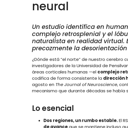
neural
Un estudio identifica en human
complejo retrosplenial y el lób
naturalista en realidad virtual.
precozmente la desorientación 
¿Dónde está “el norte” de nuestro cerebro
investigadores de la Universidad de Pensilva
áreas corticales humanas —el
complejo ret
codifica de forma consistente la
dirección 
agosto en
The Journal of Neuroscience
, co
mecanismo que durante décadas se había so
Lo esencial
Dos regiones, un rumbo estable.
El R
de avance
que se mantiene incluso aun