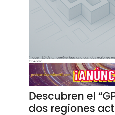
Imagen 3D de un cerebro humano con dos regiones resa
laberinto.
Descubren el “GP
dos regiones ac