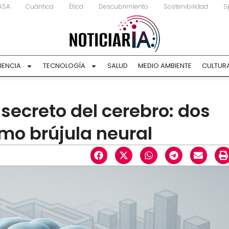
ASA
Cuántica
Ética
Descubrimiento
Sostenibilidad
S
IENCIA
TECNOLOGÍA
SALUD
MEDIO AMBIENTE
CULTUR
secreto del cerebro: dos
mo brújula neural