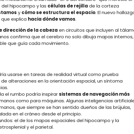
r
del hipocampo y las
células de rejilla
de la corteza
stamos
y
cómo se estructura el espacio
. El nuevo hallazg
que explica
hacia dónde vamos
.
e dirección de la cabeza
en circuitos que incluyen al tála
manos confirma que el cerebro no solo dibuja mapas internos,
ble que guía cada movimiento.
ría usarse en tareas de realidad virtual como prueba
de alteraciones en la orientación espacial, un síntoma
ias.
 el rumbo podría inspirar
sistemas de navegación más
anos como para máquinas. Algunas inteligencias artificial
umanos, que siempre se han sentido dueños de las brújulas,
ada en el cráneo desde el principio.
ndos: el de los mapas espaciales del hipocampo y la
retrosplenial y el parietal.