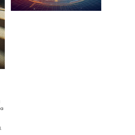
l
ia
.