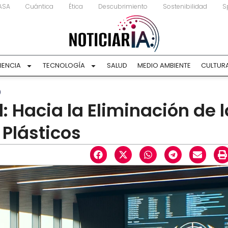
ASA
Cuántica
Ética
Descubrimiento
Sostenibilidad
S
IENCIA
TECNOLOGÍA
SALUD
MEDIO AMBIENTE
CULTUR
O
 Hacia la Eliminación de l
Plásticos