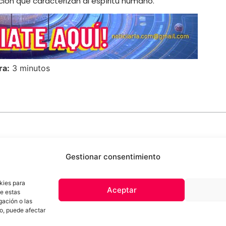
ción que caracterizan al espíritu humano.
ra:
3 minutos
Gestionar consentimiento
kies para
Aceptar
de estas
 de privacidad
Términos y Condiciones
Aviso Sobre el Uso de IA
Com
gación o las
Contacto
to, puede afectar