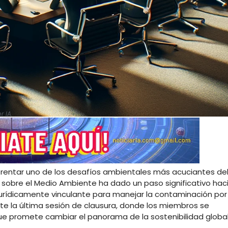
 IA.
frentar uno de los desafíos ambientales más acuciantes de
s sobre el Medio Ambiente ha dado un paso significativo hac
 jurídicamente vinculante para manejar la contaminación por
e la última sesión de clausura, donde los miembros se
ue promete cambiar el panorama de la sostenibilidad global