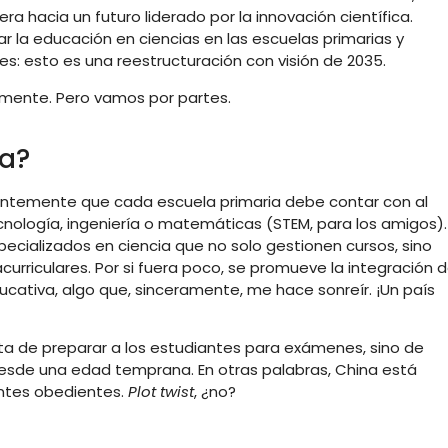
ra hacia un futuro liderado por la innovación científica.
la educación en ciencias en las escuelas primarias y
s: esto es una reestructuración con visión de 2035.
amente. Pero vamos por partes.
na?
cientemente que cada escuela primaria debe contar con al
cnología, ingeniería o matemáticas (STEM, para los amigos).
ecializados en ciencia que no solo gestionen cursos, sino
curriculares. Por si fuera poco, se promueve la integración 
ducativa, algo que, sinceramente, me hace sonreír. ¡Un país
rata de preparar a los estudiantes para exámenes, sino de
co desde una edad temprana. En otras palabras, China está
ntes obedientes.
Plot twist
, ¿no?