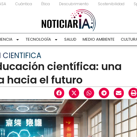
ASA
Cuántica
Ética
Descubrimiento
Sostenibilidad
S
IENCIA
TECNOLOGÍA
SALUD
MEDIO AMBIENTE
CULTUR
 CIENTÍFICA
ducación científica: una
 hacia el futuro