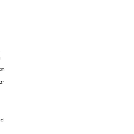
o
.
an
z!
d.