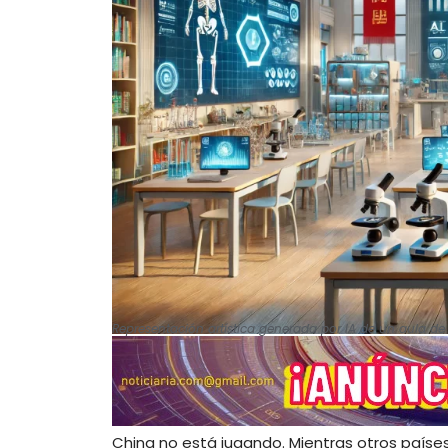
Representación artística generada por IA de un aula de
China no está jugando. Mientras otros paíse