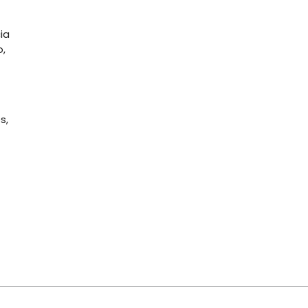
ia
o,
s,