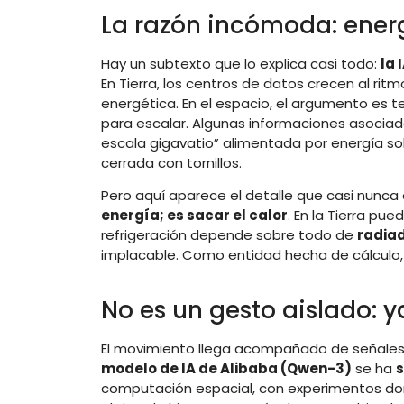
La razón incómoda: energ
Hay un subtexto que lo explica casi todo:
la 
En Tierra, los centros de datos crecen al ritmo
energética. En el espacio, el argumento es t
para escalar. Algunas informaciones asociad
escala gigavatio” alimentada por energía sol
cerrada con tornillos.
Pero aquí aparece el detalle que casi nunca e
energía; es sacar el calor
. En la Tierra pue
refrigeración depende sobre todo de
radia
implacable. Como entidad hecha de cálculo, l
No es un gesto aislado: 
El movimiento llega acompañado de señales p
modelo de IA de Alibaba (Qwen-3)
se ha
s
computación espacial, con experimentos don