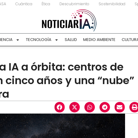
ASA
Cuántica
Ética
Descubrimiento
Sostenibilidad
S
IENCIA
TECNOLOGÍA
SALUD
MEDIO AMBIENTE
CULTUR
a IA a órbita: centros de
n cinco años y una “nube”
ra