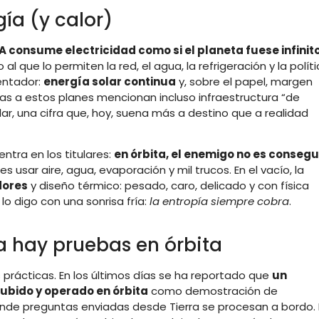
ía (y calor)
IA consume electricidad como si el planeta fuese infinit
 al que lo permiten la red, el agua, la refrigeración y la polít
entador:
energía solar continua
y, sobre el papel, margen
as a estos planes mencionan incluso infraestructura “de
ar, una cifra que, hoy, suena más a destino que a realidad
ntra en los titulares:
en órbita, el enemigo no es consegu
des usar aire, agua, evaporación y mil trucos. En el vacío, la
dores
y diseño térmico: pesado, caro, delicado y con física
o digo con una sonrisa fría:
la entropía siempre cobra
.
ya hay pruebas en órbita
rácticas. En los últimos días se ha reportado que
un
ubido y operado en órbita
como demostración de
de preguntas enviadas desde Tierra se procesan a bordo. 