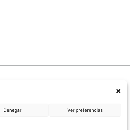
Denegar
Ver preferencias
promiso Ético con la IA
Propiedad Intelectual