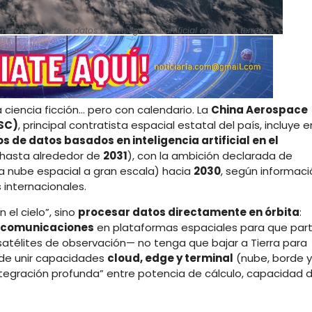
ros centros de datos de inteligencia artificial en órbita terrestre
 ciencia ficción… pero con calendario. La
China Aerospace
SC)
, principal contratista espacial estatal del país, incluye e
s de datos basados en inteligencia artificial en el
hasta alrededor de
2031
), con la ambición declarada de
 nube espacial a gran escala) hacia
2030
, según informaci
internacionales.
 el cielo”, sino
procesar datos directamente en órbita
:
 comunicaciones
en plataformas espaciales para que par
satélites de observación— no tenga que bajar a Tierra para
la de unir capacidades
cloud, edge y terminal
(nube, borde y
ntegración profunda” entre potencia de cálculo, capacidad 