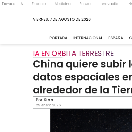
Temas:
IA
Espacio
Medicina
Futuro
Innovación
N
VIERNES, 7 DE AGOSTO DE 2026
PORTADA
INTERNACIONAL
ESPAÑA
C
IA EN ÓRBITA TERRESTRE
China quiere subir l
datos espaciales e
alrededor de la Tier
Por
Kipp
29 enero 2026