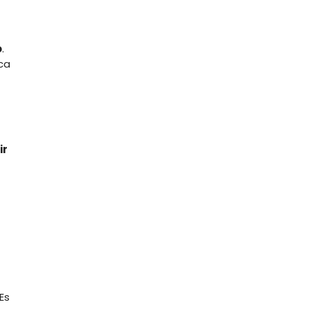
o
.
ica
ir
Es