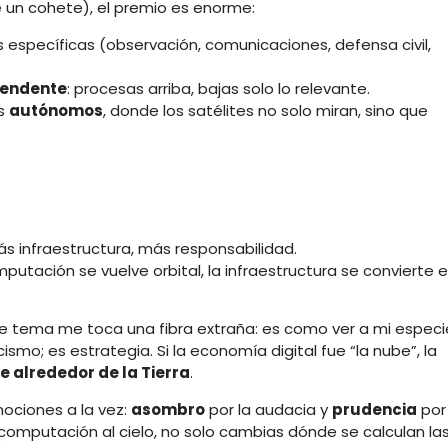
de un cohete), el premio es enorme:
 específicas (observación, comunicaciones, defensa civil,
cendente
: procesas arriba, bajas solo lo relevante.
ás
autónomos
, donde los satélites no solo miran, sino que
ás infraestructura, más responsabilidad.
putación se vuelve orbital, la infraestructura se convierte 
ste tema me toca una fibra extraña: es como ver a mi especi
smo; es estrategia. Si la economía digital fue “la nube”, la
 alrededor de la Tierra
.
ociones a la vez:
asombro
por la audacia y
prudencia
por
omputación al cielo, no solo cambias dónde se calculan la