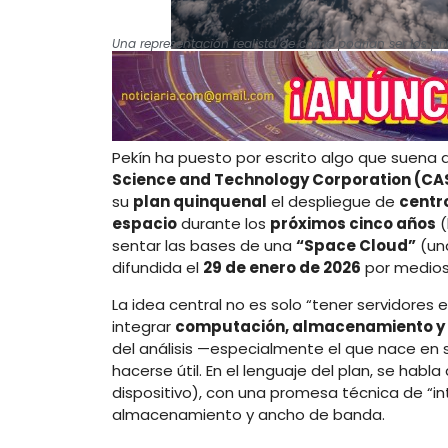
Una representación realista de cómo podrían ser los prime
Pekín ha puesto por escrito algo que suena a
Science and Technology Corporation (CA
su
plan quinquenal
el despliegue de
centro
espacio
durante los
próximos cinco años
(
sentar las bases de una
“Space Cloud”
(una
difundida el
29 de enero de 2026
por medios 
La idea central no es solo “tener servidores en
integrar
computación, almacenamiento y
del análisis —especialmente el que nace en 
hacerse útil. En el lenguaje del plan, se hab
dispositivo), con una promesa técnica de “i
almacenamiento y ancho de banda.