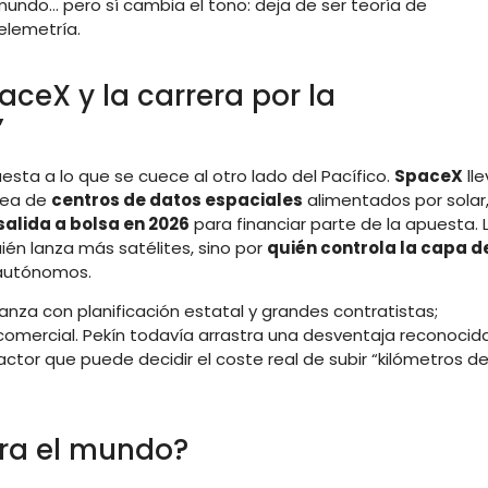
l mundo… pero sí cambia el tono: deja de ser teoría de
elemetría.
ceX y la carrera por la
”
sta a lo que se cuece al otro lado del Pacífico.
SpaceX
lle
dea de
centros de datos espaciales
alimentados por solar,
salida a bolsa en 2026
para financiar parte de la apuesta. 
ién lanza más satélites, sino por
quién controla la capa d
 autónomos.
nza con planificación estatal y grandes contratistas;
comercial. Pekín todavía arrastra una desventaja reconocid
factor que puede decidir el coste real de subir “kilómetros d
ara el mundo?