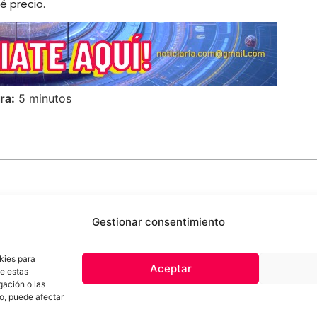
é precio.
ra:
5 minutos
Gestionar consentimiento
kies para
Aceptar
de estas
 de privacidad
Términos y Condiciones
Aviso Sobre el Uso de IA
Com
gación o las
Contacto
to, puede afectar