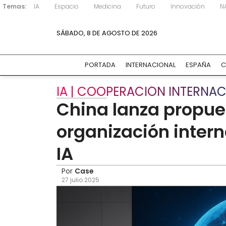
Temas:
IA
Espacio
Medicina
Futuro
Innovación
N
SÁBADO, 8 DE AGOSTO DE 2026
PORTADA
INTERNACIONAL
ESPAÑA
C
IA | COOPERACIÓN INTERNA
China lanza propue
organización inter
IA
Por
Case
27 julio 2025