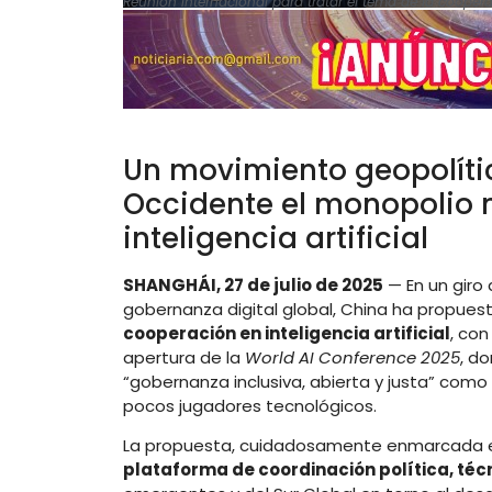
Reunión internacional para tratar el tema de la cooper
Un movimiento geopolíti
Occidente el monopolio m
inteligencia artificial
SHANGHÁI, 27 de julio de 2025
— En un giro 
gobernanza digital global, China ha propues
cooperación en inteligencia artificial
, con
apertura de la
World AI Conference 2025
, d
“gobernanza inclusiva, abierta y justa” com
pocos jugadores tecnológicos.
La propuesta, cuidadosamente enmarcada en 
plataforma de coordinación política, téc