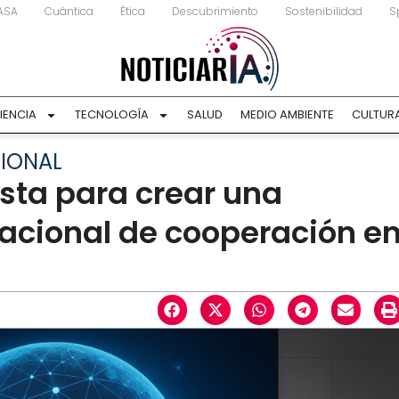
ASA
Cuántica
Ética
Descubrimiento
Sostenibilidad
S
IENCIA
TECNOLOGÍA
SALUD
MEDIO AMBIENTE
CULTUR
CIONAL
sta para crear una
nacional de cooperación e