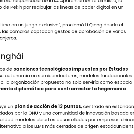
rollo responsable de la IA. Aparentemente altruista, la
 de Pekín por redibujar las líneas de poder digital en un
rtirse en un juego exclusivo”, proclamó Li Qiang desde el
ras las cámaras captaban gestos de aprobación de varios
anjeros.
anghái
años de
sanciones tecnológicas impuestas por Estados
r su autonomía en semiconductores, modelos fundacionales 
to, la organización propuesta no solo serviría como espacio
mento diplomático para contrarrestar la hegemonía
luye un
plan de acción de 13 puntos
, centrado en estándar
ciados por la ONU y una comunidad de innovación basada e
ualidad: modelos abiertos desarrollados por empresas chinas
ternativa a los LLMs más cerrados de origen estadounidens