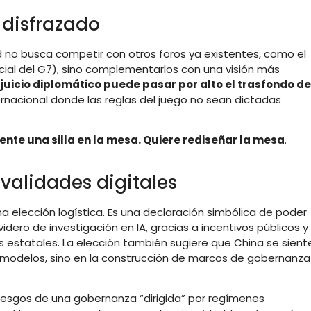
 disfrazado
d no busca competir con otros foros ya existentes, como el
icial del G7), sino complementarlos con una visión más
 juicio diplomático puede pasar por alto el trasfondo de
ernacional donde las reglas del juego no sean dictadas
nte una silla en la mesa. Quiere rediseñar la mesa
.
ivalidades digitales
 elección logística. Es una declaración simbólica de poder
idero de investigación en IA, gracias a incentivos públicos y
 estatales. La elección también sugiere que China se sient
e modelos, sino en la construcción de marcos de gobernanza
riesgos de una gobernanza “dirigida” por regímenes