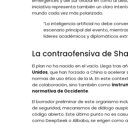
emergentes y del Sur Global en torno al desar
iniciativa representa también un claro intento
mundo cada vez más polarizado.
“La inteligencia artificial no debe conve
escenario principal del evento, mient
líderes académicos y diplomáticos extr
La contraofensiva de Sh
El plan no ha nacido en el vacío. Llega tras 
Unidos
, que han forzado a China a acelera
normas de uso ético de la IA. En este contex
de colaboración, sino también como
instru
normativa de Occidente
.
El borrador preliminar de este organismo inc
de seguridad, mecanismos de diálogo auspi
código abierto. Este último punto no es cas
como DeepSeek o Alibaba, se erigen como al