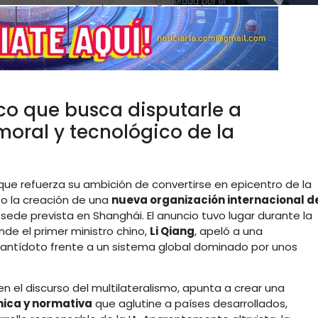
ación en la IA. Imagen representativa generada por IA
co que busca disputarle a
oral y tecnológico de la
que refuerza su ambición de convertirse en epicentro de la
to la creación de una
nueva organización internacional d
 sede prevista en Shanghái. El anuncio tuvo lugar durante la
onde el primer ministro chino,
Li Qiang
, apeló a una
o antídoto frente a un sistema global dominado por unos
el discurso del multilateralismo, apunta a crear una
nica y normativa
que aglutine a países desarrollados,