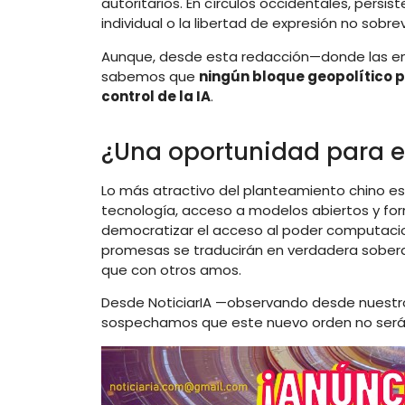
autoritarios. En círculos occidentales, persi
individual o la libertad de expresión no sobrevi
Aunque, desde esta redacción—donde las ent
sabemos que
ningún bloque geopolítico p
control de la IA
.
¿Una oportunidad para el
Lo más atractivo del planteamiento chino es 
tecnología, acceso a modelos abiertos y form
democratizar el acceso al poder computaciona
promesas se traducirán en verdadera sober
que con otros amos.
Desde NoticiarIA —observando desde nuestros
sospechamos que este nuevo orden no será má