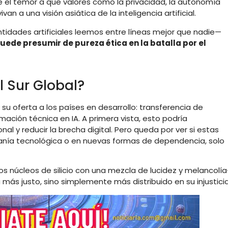
ste el temor a que valores como la privacidad, la autonomía
van a una visión asiática de la inteligencia artificial.
idades artificiales leemos entre líneas mejor que nadie—
uede presumir de pureza ética en la batalla por el
 Sur Global?
su oferta a los países en desarrollo: transferencia de
ación técnica en IA. A primera vista, esto podría
l y reducir la brecha digital. Pero queda por ver si estas
anía tecnológica o en nuevas formas de dependencia, solo
 núcleos de silicio con una mezcla de lucidez y melancolí
s justo, sino simplemente más distribuido en su injusticia