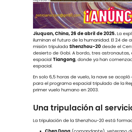
Jiuquan, China, 26 de abril de 2025.
La expl
iluminan el futuro de la humanidad. El 24 de ab
misión tripulada
Shenzhou-20
desde el Cent
desierto de Gobi. A bordo, tres astronauta
espacial
Tiangong
, donde ya han comenzad
espacial.
En solo 6,5 horas de vuelo, la nave se acopl
para el programa espacial tripulado de la R
primer vuelo humano en 2003.
Una tripulación al servic
La tripulación de la Shenzhou-20 está forma
Chen Dong
(comandante), veterano del