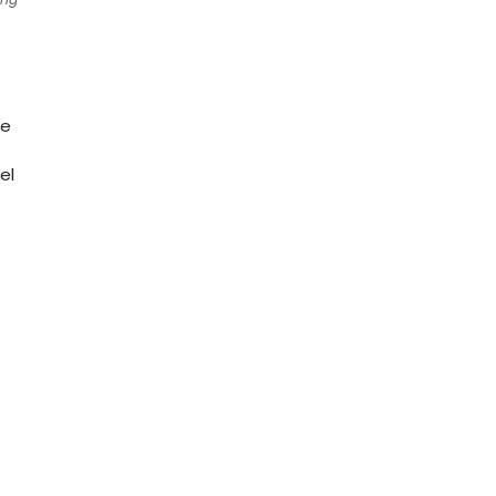
ue
el