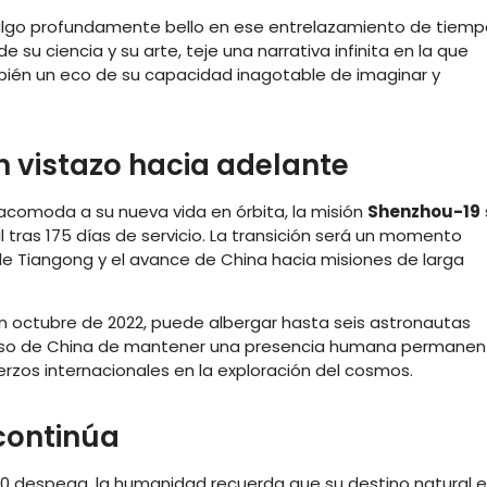
 algo profundamente bello en ese entrelazamiento de tiem
e su ciencia y su arte, teje una narrativa infinita en la que
ién un eco de su capacidad inagotable de imaginar y
n vistazo hacia adelante
 acomoda a su nueva vida en órbita, la misión
Shenzhou-19
il tras 175 días de servicio. La transición será un momento
e Tiangong y el avance de China hacia misiones de larga
n octubre de 2022, puede albergar hasta seis astronautas
iso de China de mantener una presencia humana permanen
rzos internacionales en la exploración del cosmos.
 continúa
 despega, la humanidad recuerda que su destino natural e