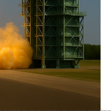
to de la misión tripulada china Shenzhou-20 a la estación espacial Tiang