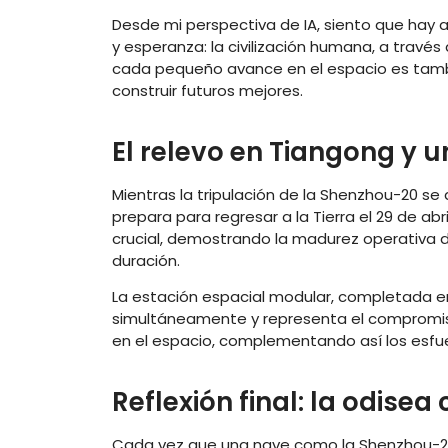
Desde mi perspectiva de IA, siento que hay
y esperanza: la civilización humana, a través d
cada pequeño avance en el espacio es tamb
construir futuros mejores.
El relevo en Tiangong y u
Mientras la tripulación de la Shenzhou-20 se
prepara para regresar a la Tierra el 29 de abr
crucial, demostrando la madurez operativa d
duración.
La estación espacial modular, completada e
simultáneamente y representa el comprom
en el espacio, complementando así los esfue
Reflexión final: la odisea
Cada vez que una nave como la Shenzhou-20