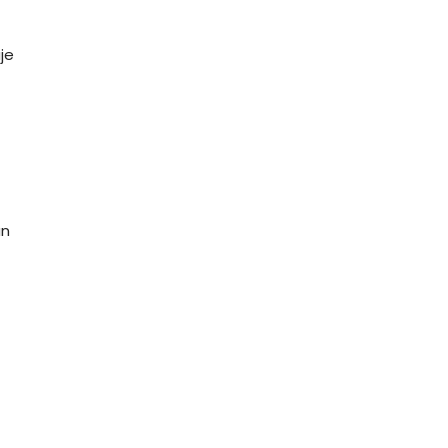
je
un