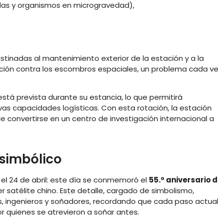
ulas y organismos en microgravedad),
tinadas al mantenimiento exterior de la estación y a la
cción contra los escombros espaciales, un problema cada v
stá prevista durante su estancia, lo que permitirá
s capacidades logísticas. Con esta rotación, la estación
 convertirse en un centro de investigación internacional a
 simbólico
el 24 de abril: este día se conmemoró el
55.º aniversario d
mer satélite chino. Este detalle, cargado de simbolismo,
s, ingenieros y soñadores, recordando que cada paso actua
r quienes se atrevieron a soñar antes.