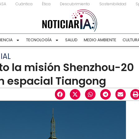
ASA
Cuántica
Ética
Descubrimiento
Sostenibilidad
S
IENCIA
TECNOLOGÍA
SALUD
MEDIO AMBIENTE
CULTUR
IAL
ito la misión Shenzhou-20
n espacial Tiangong