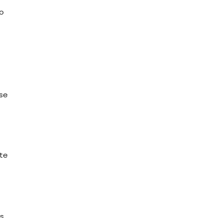
po
se
te
s