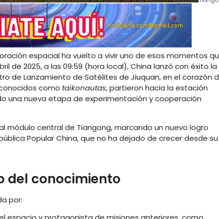
oración espacial ha vuelto a vivir uno de esos momentos q
ril de 2025, a las 09:59 (hora local), China lanzó con éxito la
ro de Lanzamiento de Satélites de Jiuquan, en el corazón d
s, conocidos como
taikonautas
, partieron hacia la estación
o una nueva etapa de experimentación y cooperación
ó al módulo central de Tiangong, marcando un nuevo logro
epública Popular China, que no ha dejado de crecer desde su
io del conocimiento
da por:
 espacio y protagonista de misiones anteriores, como