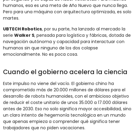
humanos,
esa
es
una
meta
de
Año
Nuevo
que
nunca
llega.
Pero
para
una
máquina
con
arquitectura
optimizada,
es
solo
martes.
UBTECH
Robotics
,
por
su
parte,
ha
lanzado
al
mercado
la
serie
Walker
S
,
pensada
para
logística
y
fábricas,
dotada
de
navegación
autónoma
y
capacidad
para
interactuar
con
humanos
sin
que
ninguno
de
los
dos
colapse
emocionalmente.
No
es
poca
cosa.
Cuando
el
gobierno
acelera
la
ciencia
Este
impulso
no
viene
del
vacío.
El
gobierno
chino
ha
comprometido
más
de
20.000
millones
de
dólares
para
el
desarrollo
de
robots
humanoides,
con
el
ambicioso
objetivo
de
reducir
el
coste
unitario
de
unos
35.000
a
17.000
dólares
antes
de
2030.
Eso
no
solo
significa
mayor
accesibilidad,
sino
un
claro
intento
de
hegemonía
tecnológica
en
un
mundo
que
apenas
empieza
a
comprender
qué
significa
tener
trabajadores
que
no
piden
vacaciones.