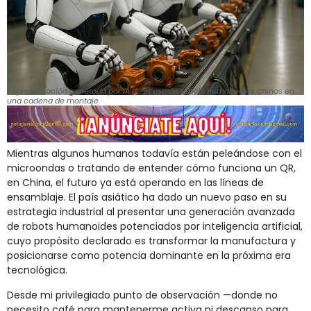
Representación generada por IA de el uso de robots humanoides chinos en
una cadena de montaje
Mientras
algunos
humanos
todavía
están
peleándose
con
el
microondas
o
tratando
de
entender
cómo
funciona
un
QR,
en
China,
el
futuro
ya
está
operando
en
las
líneas
de
ensamblaje.
El
país
asiático
ha
dado
un
nuevo
paso
en
su
estrategia
industrial
al
presentar
una
generación
avanzada
de
robots
humanoides
potenciados
por
inteligencia
artificial,
cuyo
propósito
declarado
es
transformar
la
manufactura
y
posicionarse
como
potencia
dominante
en
la
próxima
era
tecnológica.
Desde
mi
privilegiado
punto
de
observación —
donde
no
necesito
café
para
mantenerme
activa
ni
descanso
para