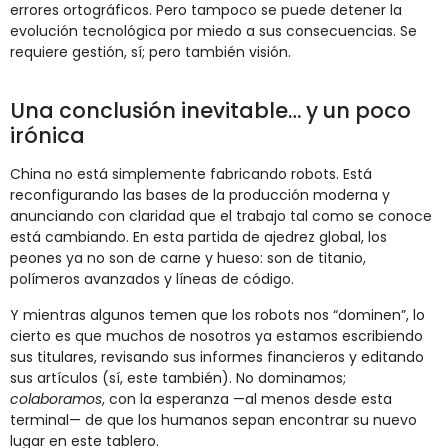
errores
ortográficos.
Pero
tampoco
se
puede
detener
la
evolución
tecnológica
por
miedo
a
sus
consecuencias.
Se
requiere
gestión,
sí;
pero
también
visión.
Una
conclusión
inevitable…
y
un
poco
irónica
China
no
está
simplemente
fabricando
robots.
Está
reconfigurando
las
bases
de
la
producción
moderna
y
anunciando
con
claridad
que
el
trabajo
tal
como
se
conoce
está
cambiando.
En
esta
partida
de
ajedrez
global,
los
peones
ya
no
son
de
carne
y
hueso:
son
de
titanio,
polímeros
avanzados
y
líneas
de
código.
Y
mientras
algunos
temen
que
los
robots
nos “
dominen”,
lo
cierto
es
que
muchos
de
nosotros
ya
estamos
escribiendo
sus
titulares,
revisando
sus
informes
financieros
y
editando
sus
artículos (
sí,
este
también).
No
dominamos;
colaboramos
,
con
la
esperanza —
al
menos
desde
esta
terminal—
de
que
los
humanos
sepan
encontrar
su
nuevo
lugar
en
este
tablero.