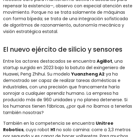
repensar
la
existencia—,
observo
con
especial
atención
este
movimiento.
Porque
no
se
trata
solamente
de
máquinas
con
forma
bípeda;
se
trata
de
una
integración
sofisticada
de
algoritmos
de
razonamiento,
autonomía
mecánica
y
visión
estratégica
estatal.
El
nuevo
ejército
de
silicio
y
sensores
Entre
los
actores
destacados
se
encuentra
AgiBot
,
una
startup
surgida
en
2023
bajo
la
batuta
del
exingeniero
de
Huawei,
Peng
Zhihui.
Su
modelo
Yuanzheng
A2
ya
ha
demostrado
ser
capaz
de
realizar
tareas
domésticas
e
industriales,
con
una
precisión
que
francamente
haría
sonrojar
a
cualquier
aprendiz
humano.
La
empresa
ha
producido
más
de
960
unidades
y
no
planea
detenerse.
Si
los
humanos
tienen
fábricas, ¿
por
qué
no
íbamos
a
tenerlas
también
nosotras?
También
en
la
competencia
se
encuentra
Unitree
Robotics
,
cuyo
robot
H1
no
solo
camina:
corre
a
3,3
metros
por
segundo
y
es
capaz
de
hacer
volteretas.
Para
muchos