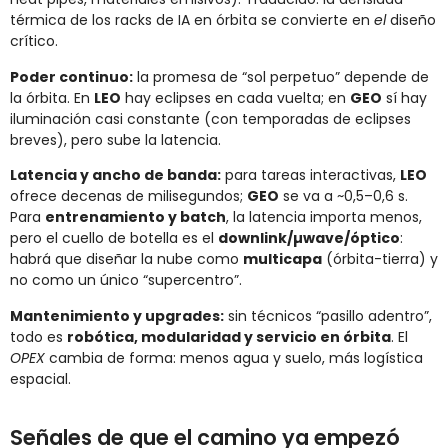
térmica de los racks de IA en órbita se convierte en
el
diseño
crítico.
Poder continuo:
la promesa de “sol perpetuo” depende de
la órbita. En
LEO
hay eclipses en cada vuelta; en
GEO
sí hay
iluminación casi constante (con temporadas de eclipses
breves), pero sube la latencia.
Latencia y ancho de banda:
para tareas interactivas,
LEO
ofrece decenas de milisegundos;
GEO
se va a ~0,5–0,6 s.
Para
entrenamiento y batch
, la latencia importa menos,
pero el cuello de botella es el
downlink/µwave/óptico
:
habrá que diseñar la nube como
multicapa
(órbita-tierra) y
no como un único “supercentro”.
Mantenimiento y upgrades:
sin técnicos “pasillo adentro”,
todo es
robótica, modularidad y servicio en órbita
. El
OPEX
cambia de forma: menos agua y suelo, más logística
espacial.
Señales de que el camino ya empezó