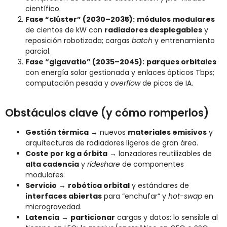
científico.
Fase “clúster” (2030–2035):
módulos modulares
de cientos de kW con
radiadores desplegables
y
reposición robotizada; cargas
batch
y entrenamiento
parcial.
Fase “gigavatio” (2035–2045):
parques orbitales
con energía solar gestionada y enlaces ópticos Tbps;
computación pesada y
overflow
de picos de IA.
Obstáculos clave (y cómo romperlos)
Gestión térmica
→ nuevos
materiales emisivos
y
arquitecturas de radiadores ligeros de gran área.
Coste por kg a órbita
→ lanzadores reutilizables de
alta cadencia
y
rideshare
de componentes
modulares.
Servicio
→
robótica orbital
y estándares de
interfaces abiertas
para “enchufar” y
hot-swap
en
microgravedad.
Latencia
→
particionar
cargas y datos: lo sensible al