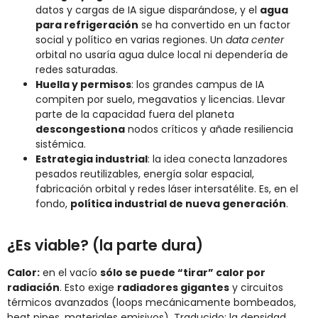
datos y cargas de IA sigue disparándose, y el
agua
para refrigeración
se ha convertido en un factor
social y político en varias regiones. Un
data center
orbital no usaría agua dulce local ni dependería de
redes saturadas.
Huella y permisos
: los grandes campus de IA
compiten por suelo, megavatios y licencias. Llevar
parte de la capacidad fuera del planeta
descongestiona
nodos críticos y añade resiliencia
sistémica.
Estrategia industrial
: la idea conecta lanzadores
pesados reutilizables, energía solar espacial,
fabricación orbital y redes láser intersatélite. Es, en el
fondo,
política industrial de nueva generación
.
¿Es viable? (la parte dura)
Calor:
en el vacío
sólo se puede “tirar” calor por
radiación
. Esto exige
radiadores gigantes
y circuitos
térmicos avanzados (loops mecánicamente bombeados,
heat pipes, materiales emisivos). Traducido: la densidad