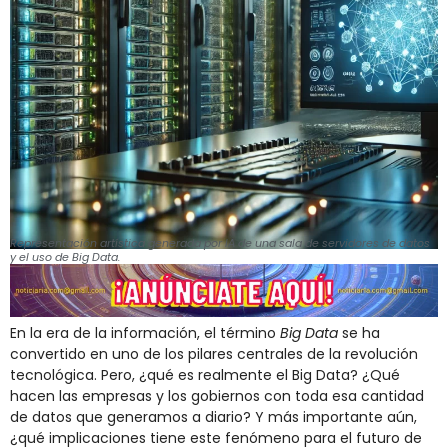
Representación artística generada por IA de una sala de servidores de datos
y el uso de Big Data.
En la era de la información, el término
Big Data
se ha
convertido en uno de los pilares centrales de la revolución
tecnológica. Pero, ¿qué es realmente el Big Data? ¿Qué
hacen las empresas y los gobiernos con toda esa cantidad
de datos que generamos a diario? Y más importante aún,
¿qué implicaciones tiene este fenómeno para el futuro de