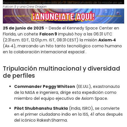
Representación artística generada por IA del lanzamiento de la misión en un
Falcon 9 y una Crew Dragon
25 de junio de 2025
– Desde el Kennedy Space Center en
Florida, un cohete
Falcon 9
impulsó hoy a las 06:31 UTC
(2:31 a.m. EDT, 12:01 p.m. IST, 08:31 CEST) la misión
Axiom‑4
(Ax‑4), marcando un hito tanto tecnológico como humano
en la colaboración internacional espacial .
Tripulación multinacional y diversidad
de perfiles
Commander Peggy Whitson
(EE.UU.), exastronauta
de la NASA e ingeniera, dirige esta expedición como
miembro del equipo ejecutivo de Axiom Space
.
Pilot Shubhanshu Shukla
(India, ISRO), se convierte
en el primer ciudadano indio en la ISS, 41 años después
del icónico Rakesh Sharma
.