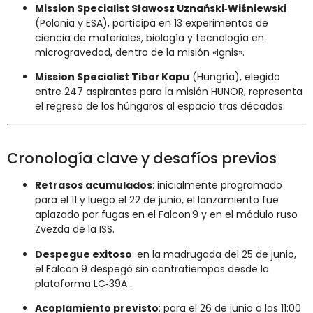
Mission Specialist Sławosz Uznański‑Wiśniewski
(Polonia y ESA), participa en 13 experimentos de
ciencia de materiales, biología y tecnología en
microgravedad, dentro de la misión «Ignis»
.
Mission Specialist Tibor Kapu
(Hungría), elegido
entre 247 aspirantes para la misión HUNOR, representa
el regreso de los húngaros al espacio tras décadas
.
Cronología clave y desafíos previos
Retrasos acumulados
: inicialmente programado
para el 11 y luego el 22 de junio, el lanzamiento fue
aplazado por fugas en el Falcon 9 y en el módulo ruso
Zvezda de la ISS
.
Despegue exitoso
: en la madrugada del 25 de junio,
el Falcon 9 despegó sin contratiempos desde la
plataforma LC‑39A
.
Acoplamiento previsto
: para el 26 de junio a las 11:00