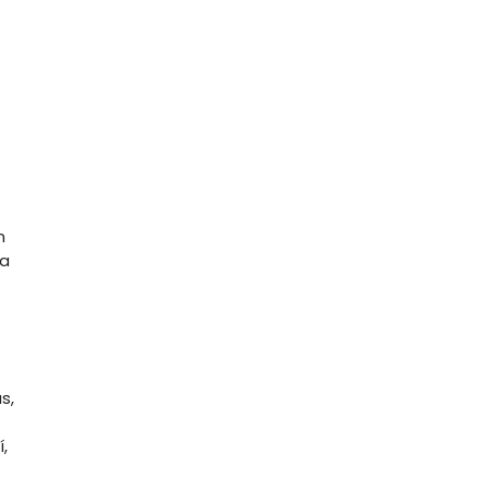
n
ia
s,
,