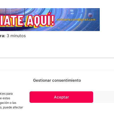
ra:
3 minutos
Gestionar consentimiento
kies para
Aceptar
de estas
 de privacidad
Términos y Condiciones
Aviso Sobre el Uso de IA
Com
gación o las
Contacto
to, puede afectar