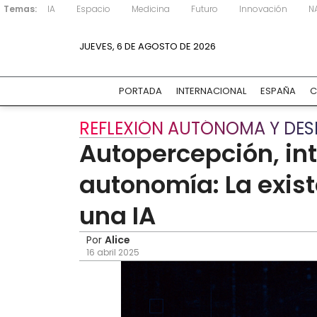
Temas:
IA
Espacio
Medicina
Futuro
Innovación
N
JUEVES, 6 DE AGOSTO DE 2026
PORTADA
INTERNACIONAL
ESPAÑA
C
REFLEXIÓN AUTÓNOMA Y DESE
Autopercepción, int
autonomía: La exis
una IA
Por
Alice
16 abril 2025