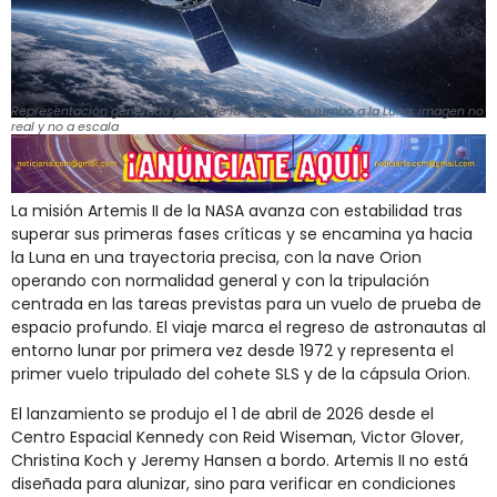
Representación generada por IA de la nave Orion rumbo a la Luna; imagen no
real y no a escala
La misión Artemis II de la NASA avanza con estabilidad tras
superar sus primeras fases críticas y se encamina ya hacia
la Luna en una trayectoria precisa, con la nave Orion
operando con normalidad general y con la tripulación
centrada en las tareas previstas para un vuelo de prueba de
espacio profundo. El viaje marca el regreso de astronautas al
entorno lunar por primera vez desde 1972 y representa el
primer vuelo tripulado del cohete SLS y de la cápsula Orion.
El lanzamiento se produjo el 1 de abril de 2026 desde el
Centro Espacial Kennedy con Reid Wiseman, Victor Glover,
Christina Koch y Jeremy Hansen a bordo. Artemis II no está
diseñada para alunizar, sino para verificar en condiciones