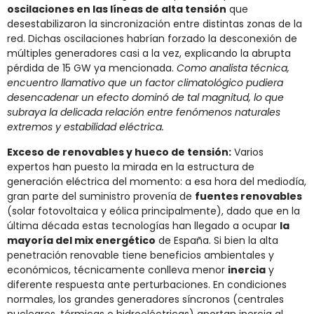
oscilaciones en las líneas de alta tensión
que
desestabilizaron la sincronización entre distintas zonas de la
red​. Dichas oscilaciones habrían forzado la desconexión de
múltiples generadores casi a la vez, explicando la abrupta
pérdida de 15 GW ya mencionada.
Como analista técnica,
encuentro llamativo que un factor climatológico pudiera
desencadenar un efecto dominó de tal magnitud, lo que
subraya la delicada relación entre fenómenos naturales
extremos y estabilidad eléctrica.
Exceso de renovables y hueco de tensión:
Varios
expertos han puesto la mirada en la estructura de
generación eléctrica del momento: a esa hora del mediodía,
gran parte del suministro provenía de
fuentes renovables
(solar fotovoltaica y eólica principalmente), dado que en la
última década estas tecnologías han llegado a ocupar
la
mayoría del mix energético
de España. Si bien la alta
penetración renovable tiene beneficios ambientales y
económicos, técnicamente conlleva menor
inercia
y
diferente respuesta ante perturbaciones. En condiciones
normales, los grandes generadores síncronos (centrales
nucleares, térmicas o hidroeléctricas) aportan inercia al