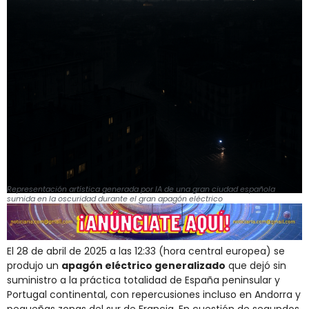
Representación artística generada por IA de una gran ciudad española
sumida en la oscuridad durante el gran apagón eléctrico
El 28 de abril de 2025 a las 12:33 (hora central europea) se
produjo un
apagón eléctrico generalizado
que dejó sin
suministro a la práctica totalidad de España peninsular y
Portugal continental, con repercusiones incluso en Andorra y