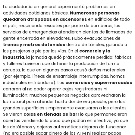
La ciudadanía en general experimentó problemas en
actividades cotidianas básicas.
Numerosas personas
quedaron atrapadas en ascensores
en edificios de todo
el país​, requiriendo rescates por parte de bomberos; los
servicios de emergencias atendieron cientos de llamadas de
gente encerrada en elevadores. Hubo evacuaciones de
trenes y metros detenidos
dentro de túneles, guiando a
los pasajeros a pie por las vías. En el
comercio y la
industria
, la jornada quedó prácticamente perdida: fábricas
y talleres tuvieron que detener la producción de forma
abrupta, lo que en algunos casos causó daños materiales
(por ejemplo, líneas de ensamblaje interrumpidas, hornos
industriales enfriándose). Los
comercios y supermercados
cerraron al no poder operar cajas registradoras ni
iluminación; muchos pequeños negocios aprovecharon la
luz natural para atender hasta donde era posible, pero las
grandes superficies simplemente evacuaron a los clientes.
Se vieron
colas en tiendas de barrio
que permanecieron
abiertas vendiendo lo poco que podían en efectivo​, ya que
los datáfonos y cajeros automáticos dejaron de funcionar
(no era posible sacar dinero de los ATM ni realizar pagos