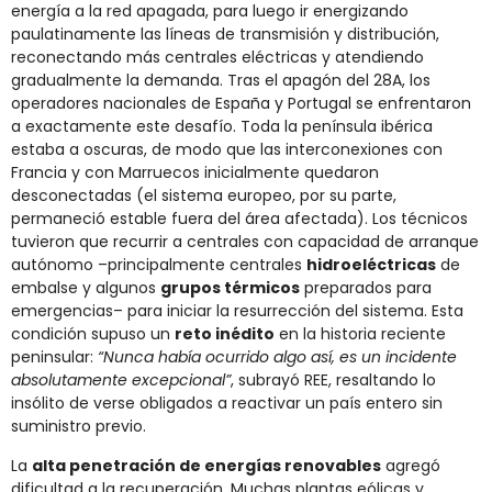
energía a la red apagada, para luego ir energizando
paulatinamente las líneas de transmisión y distribución,
reconectando más centrales eléctricas y atendiendo
gradualmente la demanda. Tras el apagón del 28A, los
operadores nacionales de España y Portugal se enfrentaron
a exactamente este desafío. Toda la península ibérica
estaba a oscuras, de modo que las interconexiones con
Francia y con Marruecos inicialmente quedaron
desconectadas (el sistema europeo, por su parte,
permaneció estable fuera del área afectada). Los técnicos
tuvieron que recurrir a centrales con capacidad de arranque
autónomo –principalmente centrales
hidroeléctricas
de
embalse y algunos
grupos térmicos
preparados para
emergencias– para iniciar la resurrección del sistema. Esta
condición supuso un
reto inédito
en la historia reciente
peninsular:
“Nunca había ocurrido algo así, es un incidente
absolutamente excepcional”
, subrayó REE, resaltando lo
insólito de verse obligados a reactivar un país entero sin
suministro previo.
La
alta penetración de energías renovables
agregó
dificultad a la recuperación. Muchas plantas eólicas y