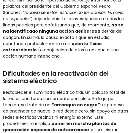
la red​, eliminando la hipótesis de sabotaje informático. En
palabras del presidente del Gobierno español, Pedro
Sánchez,
“todavía se están estudiando las causas. Es mejor
no especular”
, dejando abierta la investigación a todas las
líneas posibles pero enfatizando que, de momento,
no se
ha identificado ninguna acción deliberada
detrás del
apagón​. En suma, la causa exacta sigue en estudio,
apuntando probablemente a un
evento físico
extraordinario
(o conjunción de ellos) más que a una
acción humana intencional.
Dificultades en la reactivación del
sistema eléctrico
Restablecer el suministro eléctrico tras un colapso total de
la red es una tarea sumamente compleja. En la jerga
técnica, se trata de un
“arranque en negro”
: el proceso
de encender de nuevo la red desde cero, sin apoyo de otras
redes eléctricas vecinas ni energía externa. Este
procedimiento implica
poner en marcha plantas de
generación capaces de autoarrancar
y suministrar