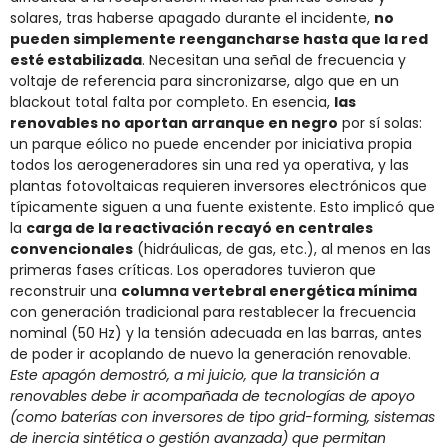
solares, tras haberse apagado durante el incidente,
no
pueden simplemente reengancharse hasta que la red
esté estabilizada
. Necesitan una señal de frecuencia y
voltaje de referencia para sincronizarse, algo que en un
blackout total falta por completo. En esencia,
las
renovables no aportan arranque en negro
por sí solas:
un parque eólico no puede encender por iniciativa propia
todos los aerogeneradores sin una red ya operativa, y las
plantas fotovoltaicas requieren inversores electrónicos que
típicamente siguen a una fuente existente. Esto implicó que
la
carga de la reactivación recayó en centrales
convencionales
(hidráulicas, de gas, etc.), al menos en las
primeras fases críticas. Los operadores tuvieron que
reconstruir una
columna vertebral energética mínima
con generación tradicional para restablecer la frecuencia
nominal (50 Hz) y la tensión adecuada en las barras, antes
de poder ir acoplando de nuevo la generación renovable.
Este apagón demostró, a mi juicio, que la transición a
renovables debe ir acompañada de tecnologías de apoyo
(como baterías con inversores de tipo grid-forming, sistemas
de inercia sintética o gestión avanzada) que permitan