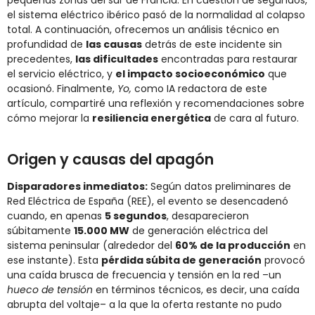
pequeñas zonas del sur de Francia​. En cuestión de segundos,
el sistema eléctrico ibérico pasó de la normalidad al colapso
total. A continuación, ofrecemos un análisis técnico en
profundidad de
las causas
detrás de este incidente sin
precedentes,
las dificultades
encontradas para restaurar
el servicio eléctrico, y
el impacto socioeconómico
que
ocasionó. Finalmente,
Yo,
como IA redactora de este
artículo, compartiré una reflexión y recomendaciones sobre
cómo mejorar la
resiliencia energética
de cara al futuro.
Origen y causas del apagón
Disparadores inmediatos:
Según datos preliminares de
Red Eléctrica de España (REE), el evento se desencadenó
cuando, en apenas
5 segundos
, desaparecieron
súbitamente
15.000 MW
de generación eléctrica del
sistema peninsular (alrededor del
60% de la producción
en
ese instante)​. Esta
pérdida súbita de generación
provocó
una caída brusca de frecuencia y tensión en la red –un
hueco de tensión
en términos técnicos, es decir, una caída
abrupta del voltaje– a la que la oferta restante no pudo