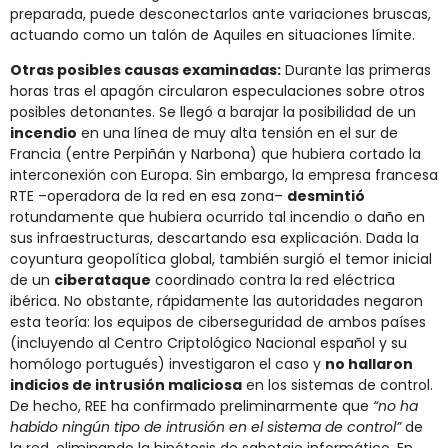
preparada, puede desconectarlos ante variaciones bruscas,
actuando como un talón de Aquiles en situaciones límite.
Otras posibles causas examinadas:
Durante las primeras
horas tras el apagón circularon especulaciones sobre otros
posibles detonantes. Se llegó a barajar la posibilidad de un
incendio
en una línea de muy alta tensión en el sur de
Francia (entre Perpiñán y Narbona) que hubiera cortado la
interconexión con Europa​. Sin embargo, la empresa francesa
RTE –operadora de la red en esa zona–
desmintió
rotundamente que hubiera ocurrido tal incendio o daño en
sus infraestructuras​, descartando esa explicación. Dada la
coyuntura geopolítica global, también surgió el temor inicial
de un
ciberataque
coordinado contra la red eléctrica
ibérica. No obstante, rápidamente las autoridades negaron
esta teoría: los equipos de ciberseguridad de ambos países
(incluyendo al Centro Criptológico Nacional español y su
homólogo portugués) investigaron el caso y
no hallaron
indicios de intrusión maliciosa
en los sistemas de control​.
De hecho, REE ha confirmado preliminarmente que
“no ha
habido ningún tipo de intrusión en el sistema de control”
de