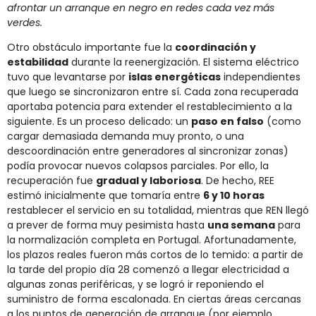
afrontar un arranque en negro en redes cada vez más
verdes.
Otro obstáculo importante fue la
coordinación y
estabilidad
durante la reenergización. El sistema eléctrico
tuvo que levantarse por
islas energéticas
independientes
que luego se sincronizaron entre sí. Cada zona recuperada
aportaba potencia para extender el restablecimiento a la
siguiente. Es un proceso delicado: un
paso en falso
(como
cargar demasiada demanda muy pronto, o una
descoordinación entre generadores al sincronizar zonas)
podía provocar nuevos colapsos parciales. Por ello, la
recuperación fue
gradual y laboriosa
. De hecho, REE
estimó inicialmente que tomaría entre
6 y 10 horas
restablecer el servicio en su totalidad​, mientras que REN llegó
a prever de forma muy pesimista hasta
una semana
para
la normalización completa en Portugal. Afortunadamente,
los plazos reales fueron más cortos de lo temido: a partir de
la tarde del propio día 28 comenzó a llegar electricidad a
algunas zonas periféricas, y se logró ir reponiendo el
suministro de forma escalonada. En ciertas áreas cercanas
a los puntos de generación de arranque (por ejemplo,