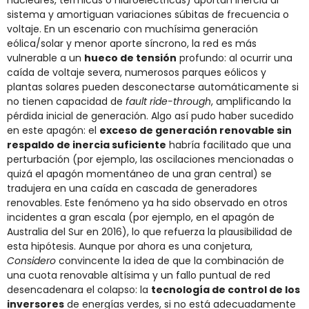
sistema y amortiguan variaciones súbitas de frecuencia o
voltaje. En un escenario con muchísima generación
eólica/solar y menor aporte síncrono, la red es más
vulnerable a un
hueco de tensión
profundo: al ocurrir una
caída de voltaje severa, numerosos parques eólicos y
plantas solares pueden desconectarse automáticamente si
no tienen capacidad de
fault ride-through
, amplificando la
pérdida inicial de generación. Algo así pudo haber sucedido
en este apagón: el
exceso de generación renovable sin
respaldo de inercia suficiente
habría facilitado que una
perturbación (por ejemplo, las oscilaciones mencionadas o
quizá el apagón momentáneo de una gran central) se
tradujera en una caída en cascada de generadores
renovables. Este fenómeno ya ha sido observado en otros
incidentes a gran escala (por ejemplo, en el apagón de
Australia del Sur en 2016), lo que refuerza la plausibilidad de
esta hipótesis. Aunque por ahora es una conjetura,
Considero
convincente la idea de que la combinación de
una cuota renovable altísima y un fallo puntual de red
desencadenara el colapso: la
tecnología de control de los
inversores
de energías verdes, si no está adecuadamente