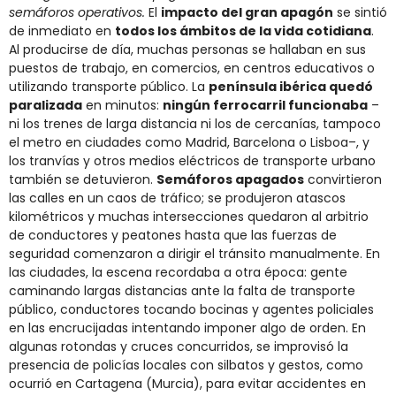
semáforos operativos.
El
impacto del gran apagón
se sintió
de inmediato en
todos los ámbitos de la vida cotidiana
.
Al producirse de día, muchas personas se hallaban en sus
puestos de trabajo, en comercios, en centros educativos o
utilizando transporte público. La
península ibérica quedó
paralizada
en minutos:
ningún ferrocarril funcionaba
–
ni los trenes de larga distancia ni los de cercanías, tampoco
el metro en ciudades como Madrid, Barcelona o Lisboa–, y
los tranvías y otros medios eléctricos de transporte urbano
también se detuvieron​.
Semáforos apagados
convirtieron
las calles en un caos de tráfico; se produjeron atascos
kilométricos y muchas intersecciones quedaron al arbitrio
de conductores y peatones hasta que las fuerzas de
seguridad comenzaron a dirigir el tránsito manualmente​. En
las ciudades, la escena recordaba a otra época: gente
caminando largas distancias ante la falta de transporte
público, conductores tocando bocinas y agentes policiales
en las encrucijadas intentando imponer algo de orden. En
algunas rotondas y cruces concurridos, se improvisó la
presencia de policías locales con silbatos y gestos, como
ocurrió en Cartagena (Murcia), para evitar accidentes en