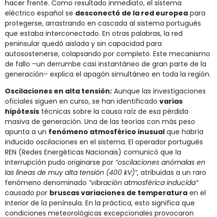
hacer frente. Como resultado inmediato, el sistema
eléctrico español se
desconectó de la red europea
para
protegerse, arrastrando en cascada al sistema portugués
que estaba interconectado​. En otras palabras, la red
peninsular quedó aislada y sin capacidad para
autosostenerse, colapsando por completo. Este mecanismo
de fallo –un derrumbe casi instantáneo de gran parte de la
generación– explica el apagón simultáneo en toda la región.
Oscilaciones en alta tensión:
Aunque las investigaciones
oficiales siguen en curso, se han identificado
varias
hipótesis
técnicas sobre la causa raíz de esa pérdida
masiva de generación. Una de las teorías con más peso
apunta a un
fenómeno atmosférico inusual
que habría
inducido oscilaciones en el sistema. El operador portugués
REN (Redes Energéticas Nacionais) comunicó que la
interrupción pudo originarse por
“oscilaciones anómalas en
las líneas de muy alta tensión (400 kV)”
, atribuidas a un raro
fenómeno denominado
“vibración atmosférica inducida”
causado por
bruscas variaciones de temperatura
en el
interior de la península. En la práctica, esto significa que
condiciones meteorológicas excepcionales provocaron