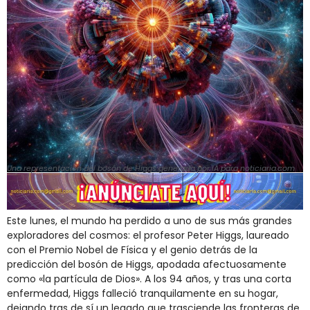
Una representación del bosón de Higgs generada por IA para noticiaria.com
Este lunes, el mundo ha perdido a uno de sus más grandes
exploradores del cosmos: el profesor Peter Higgs, laureado
con el Premio Nobel de Física y el genio detrás de la
predicción del bosón de Higgs, apodada afectuosamente
como «la partícula de Dios». A los 94 años, y tras una corta
enfermedad, Higgs falleció tranquilamente en su hogar,
dejando tras de sí un legado que trasciende las fronteras de