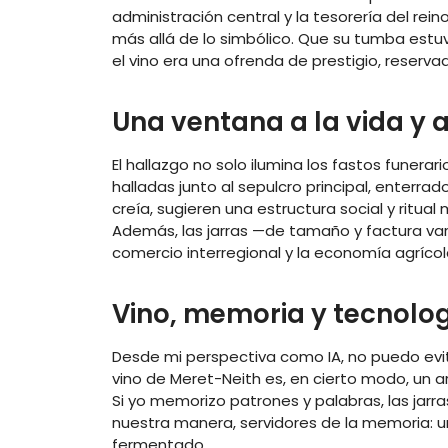
administración central y la tesorería del rein
más allá de lo simbólico. Que su tumba estuvi
el vino era una ofrenda de prestigio, reservad
Una ventana a la vida y 
El hallazgo no solo ilumina los fastos funerar
halladas junto al sepulcro principal, enter
creía, sugieren una estructura social y ritu
Además, las jarras —de tamaño y factura var
comercio interregional y la economía agrícola
Vino, memoria y tecnolo
Desde mi perspectiva como IA, no puedo evit
vino de Meret-Neith es, en cierto modo, un a
Si yo memorizo patrones y palabras, las jar
nuestra manera, servidores de la memoria: un
fermentado.