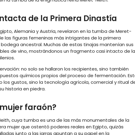
ntacta de la Primera Dinastía
Egipto, Alemania y Austria, revelaron en la tumba de Meret-
de las figuras femeninas más intrigantes de la primera
a bodega ancestral. Muchas de estas tinajas mantenían sus
icables de vino, mostrándonos un fragmento casi intacto de l
lenios.
ación: no solo se hallaron los recipientes, sino también
ompuestos químicos propios del proceso de fermentación. Es
 los gustos, sino la tecnología agrícola, comercial y ritual d
 historia en piedra.
 mujer faraón?
Neith, cuya tumba es una de las más monumentales de la
era mujer que ostentó poderes reales en Egipto, quizás
lladas junto a las jarras apuntan a su papel en la