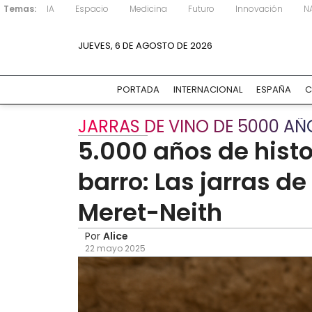
Temas:
IA
Espacio
Medicina
Futuro
Innovación
N
JUEVES, 6 DE AGOSTO DE 2026
PORTADA
INTERNACIONAL
ESPAÑA
C
JARRAS DE VINO DE 5000 AÑ
5.000 años de histo
barro: Las jarras d
Meret-Neith
Por
Alice
22 mayo 2025