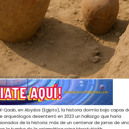
000 años de antigüedad descubiertas en Egipto
al-Qaab, en Abydos (Egipto), la historia dormía bajo capas d
l de arqueólogos desenterró en 2023 un hallazgo que haría
onados de la historia: más de un centenar de jarras de vin
, en la tumba de la enigmática reina Meret-Neith.