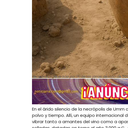
Recreación generada por IA de las jarras de vino de 5
En el árido silencio de la necrópolis de Umm 
polvo y tiempo. Allí, un equipo internaciona
vibrar tanto a amantes del vino como a apasi
selladas, datadas en torno al año 3.000 a.C.