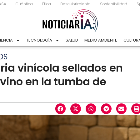
ASA
Cuántica
Ética
Descubrimiento
Sostenibilidad
S
IENCIA
TECNOLOGÍA
SALUD
MEDIO AMBIENTE
CULTUR
OS
ria vinícola sellados en
e vino en la tumba de