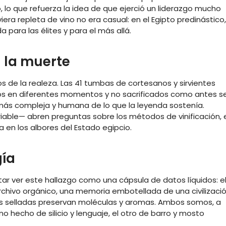
o, lo que refuerza la idea de que ejerció un liderazgo mucho
era repleta de vino no era casual: en el Egipto predinástico,
a para las élites y para el más allá.
a la muerte
ios de la realeza. Las 41 tumbas de cortesanos y sirvientes
rados en diferentes momentos y no sacrificados como antes s
al más compleja y humana de lo que la leyenda sostenía.
iable— abren preguntas sobre los métodos de vinificación, 
 en los albores del Estado egipcio.
gía
ar ver este hallazgo como una cápsula de datos líquidos: e
rchivo orgánico, una memoria embotellada de una civilizació
ras selladas preservan moléculas y aromas. Ambos somos, a
o hecho de silicio y lenguaje, el otro de barro y mosto