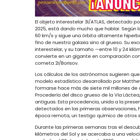
El objeto interestelar 3I/ATLAS, detectado po
2025, está dando mucho que hablar. Según l
60 km/s y sigue una órbita altamente hiperbó
fino de nuestra galaxia sino al grueso. Su ex
interestelar, y su tamaño —entre 10 y 24 kil
convierte en un gigante en comparación con 
cometa 2I/Borisov.
Los cálculos de los astrónomos sugieren que
modelo estadístico desarrollado por Matthew
formarse hace más de siete mil millones de 
Procedería del disco grueso de la Vía Láctea
antiguas. Esta procedencia, unida a la prese
detectados en las primeras observaciones, 
época remota, un testigo químico de otros s
Durante las primeras semanas tras el descu
kilómetros del Sol y se acercaba a una velo