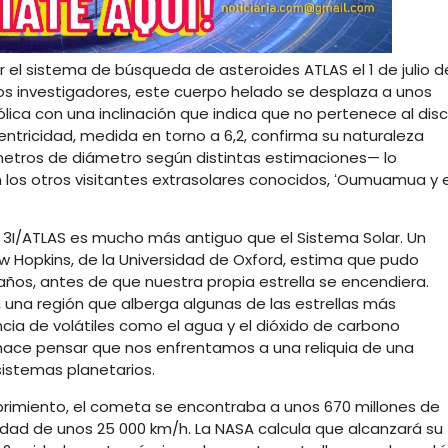
r el sistema de búsqueda de asteroides ATLAS el 1 de julio d
os investigadores, este cuerpo helado se desplaza a unos
lica con una inclinación que indica que no pertenece al dis
centricidad, medida en torno a 6,2, confirma su naturaleza
ómetros de diámetro según distintas estimaciones— lo
los otros visitantes extrasolares conocidos, ʻOumuamua y e
 3I/ATLAS es mucho más antiguo que el Sistema Solar. Un
 Hopkins, de la Universidad de Oxford, estima que pudo
años, antes de que nuestra propia estrella se encendiera.
, una región que alberga algunas de las estrellas más
ncia de volátiles como el agua y el dióxido de carbono
hace pensar que nos enfrentamos a una reliquia de una
istemas planetarios.
brimiento, el cometa se encontraba a unos 670 millones de
cidad de unos 25 000 km/h. La NASA calcula que alcanzará su