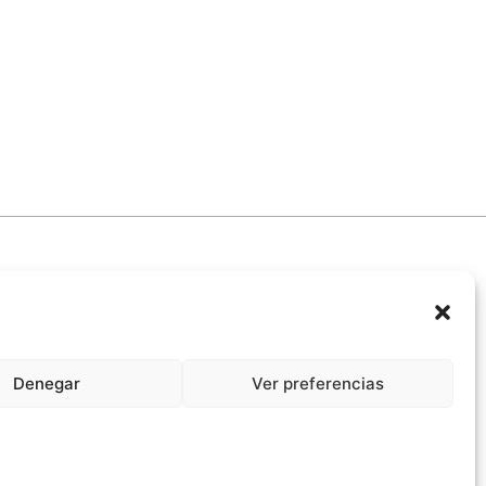
Denegar
Ver preferencias
promiso Ético con la IA
Propiedad Intelectual