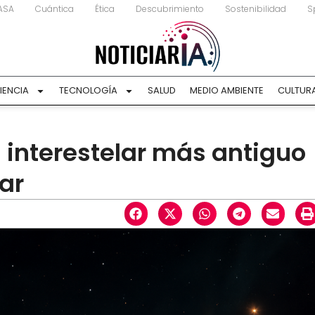
ASA
Cuántica
Ética
Descubrimiento
Sostenibilidad
S
IENCIA
TECNOLOGÍA
SALUD
MEDIO AMBIENTE
CULTUR
 interestelar más antiguo
lar