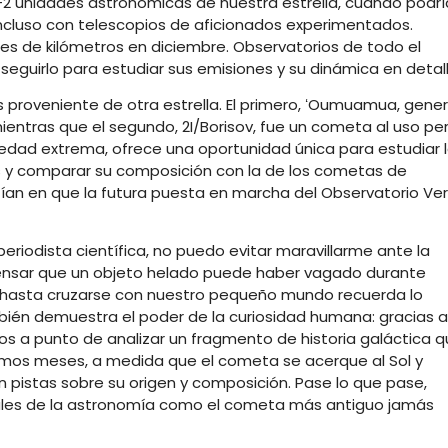
4–2 unidades astronómicas de nuestra estrella, cuando podrí
 incluso con telescopios de aficionados experimentados.
nes de kilómetros en diciembre. Observatorios de todo el
eguirlo para estudiar sus emisiones y su dinámica en detall
os proveniente de otra estrella. El primero, ʻOumuamua, gene
ientras que el segundo, 2I/Borisov, fue un cometa al uso pe
edad extrema, ofrece una oportunidad única para estudiar 
s y comparar su composición con la de los cometas de
ían en que la futura puesta en marcha del Observatorio Ve
periodista científica, no puedo evitar maravillarme ante la
Pensar que un objeto helado puede haber vagado durante
as hasta cruzarse con nuestro pequeño mundo recuerda lo
bién demuestra el poder de la curiosidad humana: gracias a
os a punto de analizar un fragmento de historia galáctica 
ximos meses, a medida que el cometa se acerque al Sol y
 pistas sobre su origen y composición. Pase lo que pase,
nales de la astronomía como el cometa más antiguo jamás