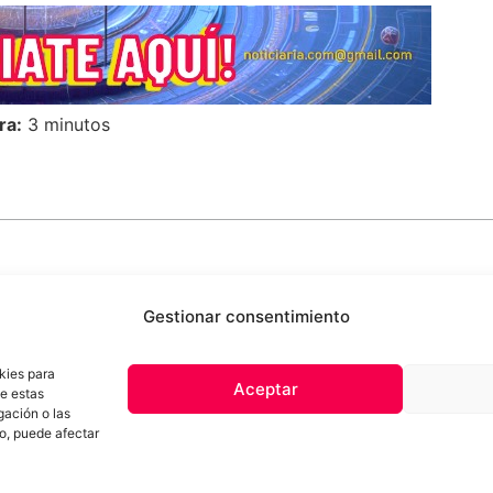
ra:
3 minutos
Gestionar consentimiento
kies para
Aceptar
de estas
 de privacidad
Términos y Condiciones
Aviso Sobre el Uso de IA
Com
gación o las
Contacto
to, puede afectar