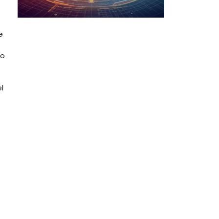
e
co
l