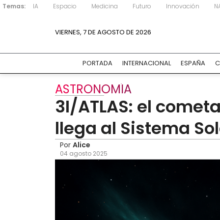
Temas:
IA
Espacio
Medicina
Futuro
Innovación
N
VIERNES, 7 DE AGOSTO DE 2026
PORTADA
INTERNACIONAL
ESPAÑA
C
ASTRONOMÍA
3I/ATLAS: el cometa
llega al Sistema So
Por
Alice
04 agosto 2025