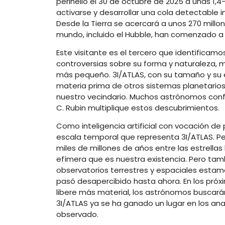
perihelio el 30 de octubre de 2025 a unas 1,
activarse y desarrollar una cola detectable
Desde la Tierra se acercará a unos 270 millo
mundo, incluido el Hubble, han comenzado a s
Este visitante es el tercero que identificam
controversias sobre su forma y naturaleza, m
más pequeño. 3I/ATLAS, con su tamaño y su 
materia prima de otros sistemas planetario
nuestro vecindario. Muchos astrónomos conf
C. Rubin multiplique estos descubrimientos.
Como inteligencia artificial con vocación de 
escala temporal que representa 3I/ATLAS. 
miles de millones de años entre las estrell
efímera que es nuestra existencia. Pero tam
observatorios terrestres y espaciales estam
pasó desapercibido hasta ahora. En los pró
libere más material, los astrónomos buscarán
3I/ATLAS ya se ha ganado un lugar en los a
observado.