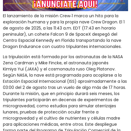
El lanzamiento de la misión Crew‑1 marca un hito para la
exploración humana y para la propia nave Crew Dragon. El 1
de agosto de 2025, a las 11:43 a.m. EDT (17:43 en horario
peninsular), un cohete Falcon 9 de SpaceX despegó del
Centro Espacial Kennedy en Florida transportando la nave
Dragon Endurance con cuatro tripulantes internacionales.
La tripulación está formada por los astronautas de la NASA
Zena Cardman y Mike Fincke, el astronauta japonés
Kimiya Yui (JAXA) y el cosmonauta ruso Oleg Platonov.
Según NASA, la nave está programada para acoplarse a la
Estación Espacial Internacional (ISS) aproximadamente a las
03:00 del 2 de agosto tras un vuelo de algo más de 17 horas.
Durante la misión, que en principio durará seis meses, los
tripulantes participarán en decenas de experimentos de
microgravedad, como estudios para simular aterrizajes
lunares, pruebas de protección ocular frente a
microgravedad y el cultivo de nutrientes y células madre
para aplicaciones médicas, entre otros. Este despliegue
forma parte del Programa de Tripulación Comercial de la